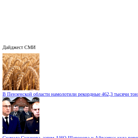
Дайджест СМИ
В Пензенской области намолотили рекордные 462,3 тысячи тонн
Сначала Судакова, затем АНО Шаронова и Айвазяна: куда перет