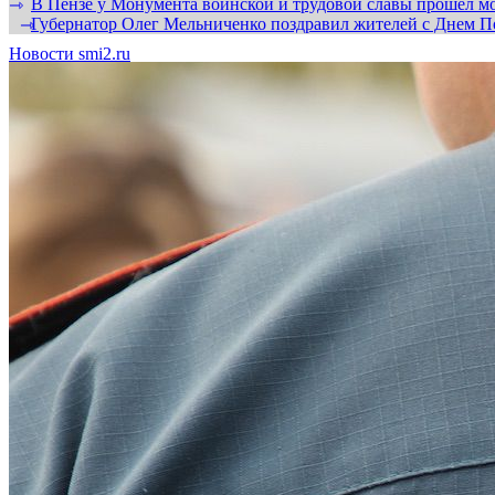
В Пензе у Монумента воинской и трудовой славы прошел мо
⇾
Губернатор Олег Мельниченко поздравил жителей с Днем П
⇾
Новости smi2.ru