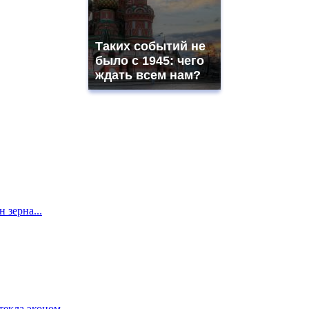
Таких событий не
было с 1945: чего
ждать всем нам?
 зерна...
екла эконом...