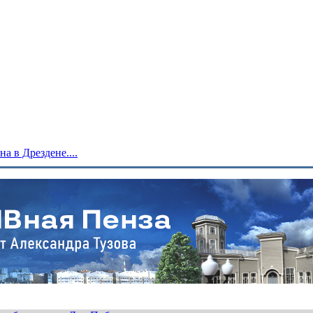
 в Дрездене....