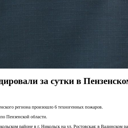
дировали за сутки в Пензенско
зенского региона произошло 6 техногенных пожаров.
по Пензенской области.
ском районе в г. Никольск на ул. Ростовская; в Вадинском райо