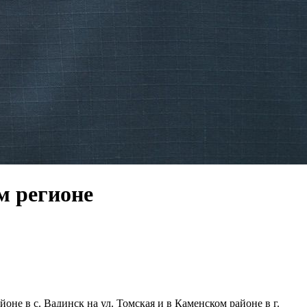
м регионе
не в с. Вадинск на ул. Томская и в Каменском районе в г.