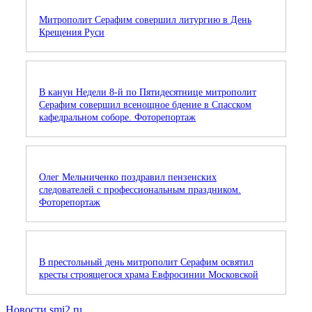
Митрополит Серафим совершил литургию в День
Крещения Руси
В канун Недели 8-й по Пятидесятнице митрополит
Серафим совершил всенощное бдение в Спасском
кафедральном соборе. Фоторепортаж
Олег Мельниченко поздравил пензенских
следователей с профессиональным праздником.
Фоторепортаж
В престольный день митрополит Серафим освятил
кресты строящегося храма Евфросинии Московской
Новости smi2.ru