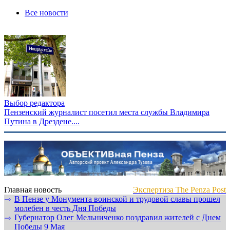
Все новости
Выбор редактора
Пензенский журналист посетил места службы Владимира
Путина в Дрездене....
Главная новость
Экспертиза The Penza Post
В Пензе у Монумента воинской и трудовой славы прошел
⇾
молебен в честь Дня Победы
Губернатор Олег Мельниченко поздравил жителей с Днем
⇾
Победы 9 Мая