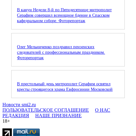
В канун Недели 8-й по Пятидесятнице митрополит
Серафим совершил всенощное бдение в Спасском
кафедральном соборе. Фоторепортаж
Олег Мельниченко поздравил пензенских
следователей с профессиональным праздником.
Фоторепортаж
В престольный день митрополит Серафим освятил
кресты строящегося храма Евфросинии Московской
Новости smi2.ru
ПОЛЬЗОВАТЕЛЬСКОЕ СОГЛАШЕНИЕ
О НАС
РЕДАКЦИЯ
НАШЕ ПРИЗНАНИЕ
18+