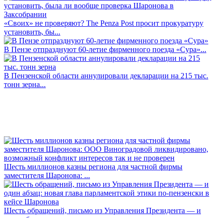
«Своих» не проверяют? The Penza Post просит прокуратуру
установить, бы...
В Пензе отпразднуют 60-летие фирменного поезда «Сура»...
В Пензенской области аннулировали декларации на 215 тыс.
тонн зерна...
Шесть миллионов казны региона для частной фирмы
заместителя Шаронова: ...
Шесть обращений, письмо из Управления Президента — и