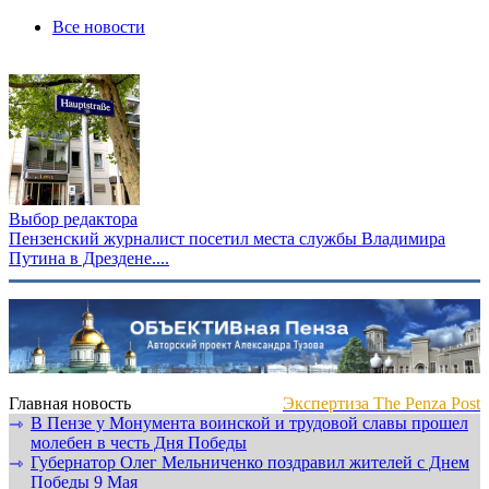
Все новости
Выбор редактора
Пензенский журналист посетил места службы Владимира
Путина в Дрездене....
Главная новость
Экспертиза The Penza Post
В Пензе у Монумента воинской и трудовой славы прошел
⇾
молебен в честь Дня Победы
Губернатор Олег Мельниченко поздравил жителей с Днем
⇾
Победы 9 Мая