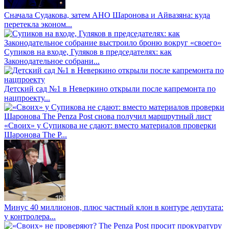
Сначала Судакова, затем АНО Шаронова и Айвазяна: куда
перетекла эконом...
Супиков на входе, Гуляков в председателях: как
Законодательное собрани...
Детский сад №1 в Неверкино открыли после капремонта по
нацпроекту...
«Своих» у Супикова не сдают: вместо материалов проверки
Шаронова The P...
Минус 40 миллионов, плюс частный клон в контуре депутата:
у контролера...