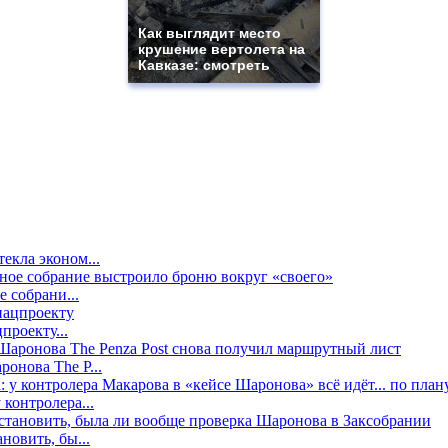
Как выглядит место
крушение вертолета на
Кавказе: смотреть
екла эконом...
е собрани...
проекту...
онова The P...
контролера...
новить, бы...