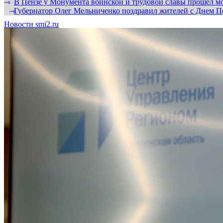
В Пензе у Монумента воинской и трудовой славы прошел мо
⇾
Губернатор Олег Мельниченко поздравил жителей с Днем П
⇾
Новости smi2.ru