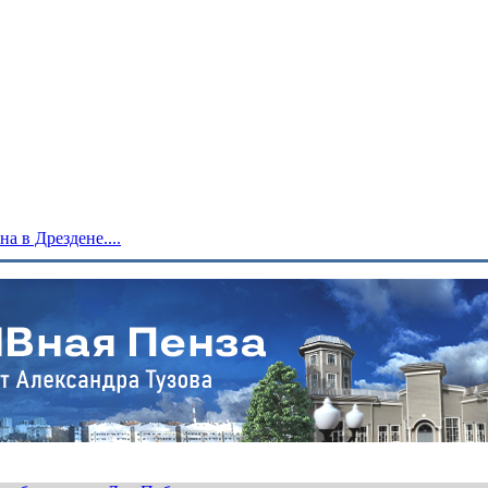
 в Дрездене....