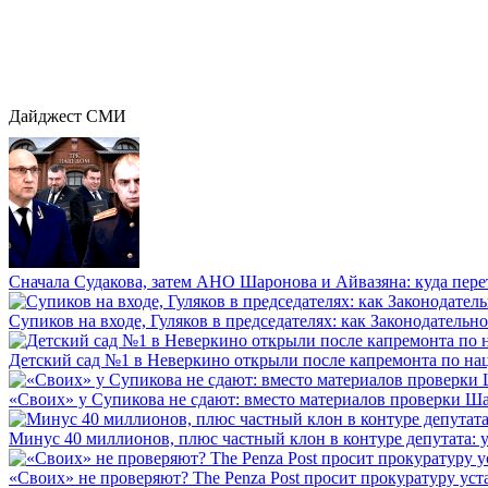
Дайджест СМИ
Сначала Судакова, затем АНО Шаронова и Айвазяна: куда перет
Супиков на входе, Гуляков в председателях: как Законодательно
Детский сад №1 в Неверкино открыли после капремонта по нац
«Своих» у Супикова не сдают: вместо материалов проверки Шар
Минус 40 миллионов, плюс частный клон в контуре депутата: у 
«Своих» не проверяют? The Penza Post просит прокуратуру уста