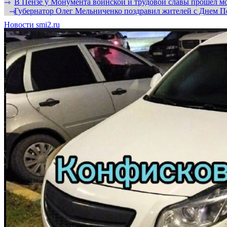
В Пензе у Монумента воинской и трудовой славы прошел мо
⇾
Губернатор Олег Мельниченко поздравил жителей с Днем П
⇾
Новости smi2.ru