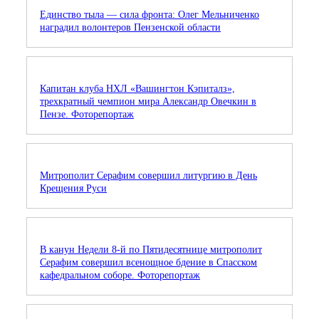
Единство тыла — сила фронта: Олег Мельниченко
наградил волонтеров Пензенской области
Капитан клуба НХЛ «Вашингтон Кэпиталз»,
трехкратный чемпион мира Александр Овечкин в
Пензе. Фоторепортаж
Митрополит Серафим совершил литургию в День
Крещения Руси
В канун Недели 8-й по Пятидесятнице митрополит
Серафим совершил всенощное бдение в Спасском
кафедральном соборе. Фоторепортаж