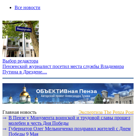
Все новости
Выбор редактора
Пензенский журналист посетил места службы Владимира
Путина в Дрездене....
Главная новость
Экспертиза The Penza Post
В Пензе у Монумента воинской и трудовой славы прошел
⇾
молебен в честь Дня Победы
Губернатор Олег Мельниченко поздравил жителей с Днем
⇾
Победы 9 Мая