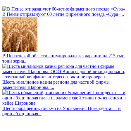
В Пензе отпразднуют 60-летие фирменного поезда «Сура»...
В Пензенской области аннулировали декларации на 215 тыс.
тонн зерна...
Шесть миллионов казны региона для частной фирмы
заместителя Шаронова: ...
Шесть обращений, письмо из Управления Президента — и
один абзац: новая...