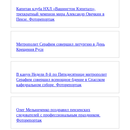
Капитан клуба НХЛ «Вашингтон Кэпиталз»,
трехкратный чемпион мира Александр Овечкин в
Пензе. Фоторепортаж
Митрополит Серафим совершил литургию в День
Крещения Руси
В канун Недели 8-й по Пятидесятнице митрополит
Серафим совершил всенощное бдение в Спасском
кафедральном соборе. Фоторепортаж
Олег Мельниченко поздравил пензенских
следователей с профессиональным праздником.
Фоторепортаж