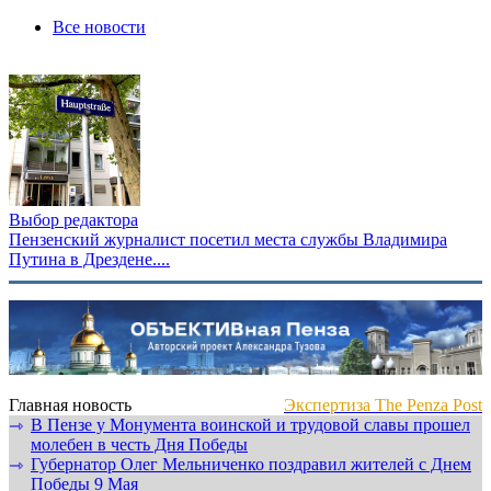
Все новости
Выбор редактора
Пензенский журналист посетил места службы Владимира
Путина в Дрездене....
Главная новость
Экспертиза The Penza Post
В Пензе у Монумента воинской и трудовой славы прошел
⇾
молебен в честь Дня Победы
Губернатор Олег Мельниченко поздравил жителей с Днем
⇾
Победы 9 Мая