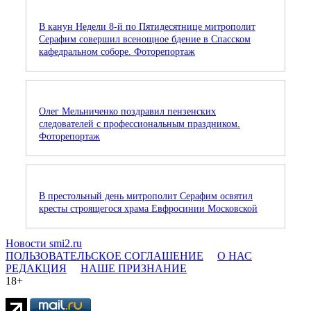
В канун Недели 8-й по Пятидесятнице митрополит
Серафим совершил всенощное бдение в Спасском
кафедральном соборе. Фоторепортаж
Олег Мельниченко поздравил пензенских
следователей с профессиональным праздником.
Фоторепортаж
В престольный день митрополит Серафим освятил
кресты строящегося храма Евфросинии Московской
Новости smi2.ru
ПОЛЬЗОВАТЕЛЬСКОЕ СОГЛАШЕНИЕ
О НАС
РЕДАКЦИЯ
НАШЕ ПРИЗНАНИЕ
18+