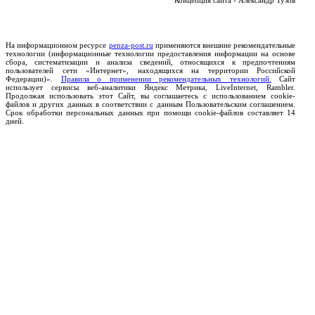
Концепция сайта - Александр Тузов
На информационном ресурсе
penza-post.ru
применяются внешние рекомендательные
технологии (информационные технологии предоставления информации на основе
сбора, систематизации и анализа сведений, относящихся к предпочтениям
пользователей сети «Интернет», находящихся на территории Российской
Федерации)».
Правила о применении рекомендательных технологий.
Сайт
использует сервисы веб-аналитики Яндекс Метрика, LiveInternet, Rambler.
Продолжая использовать этот Сайт, вы соглашаетесь с использованием cookie-
файлов и других данных в соответствии с данным Пользовательским соглашением.
Срок обработки персональных данных при помощи cookie-файлов составляет 14
дней.