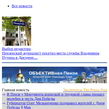
Все новости
Выбор редактора
Пензенский журналист посетил места службы Владимира
Путина в Дрездене....
Главная новость
Экспертиза The Penza Post
В Пензе у Монумента воинской и трудовой славы прошел
⇾
молебен в честь Дня Победы
Губернатор Олег Мельниченко поздравил жителей с Днем
⇾
Победы 9 Мая