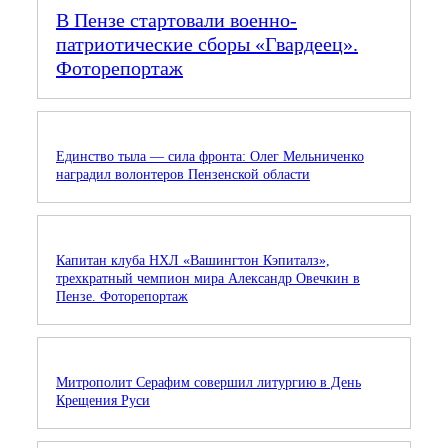
В Пензе стартовали военно-
патриотические сборы «Гвардеец».
Фоторепортаж
Единство тыла — сила фронта: Олег Мельниченко
наградил волонтеров Пензенской области
Капитан клуба НХЛ «Вашингтон Кэпиталз»,
трехкратный чемпион мира Александр Овечкин в
Пензе. Фоторепортаж
Митрополит Серафим совершил литургию в День
Крещения Руси