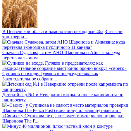
В Пензенской области намолотили рекордные 462,3 тысячи
тонн зерна...
Сначала Судакова, затем АНО Шаронова и Айвазяна: куда
перетекла эконом...
Супиков на входе, Гуляков в председателях: как
Законодательное собрани...
Детский сад №1 в Неверкино открыли после капремонта по
нацпроекту...
«Своих» у Супикова не сдают: вместо материалов проверки
Шаронова The P...