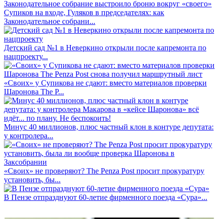
Супиков на входе, Гуляков в председателях: как
Законодательное собрани...
Детский сад №1 в Неверкино открыли после капремонта по
нацпроекту...
«Своих» у Супикова не сдают: вместо материалов проверки
Шаронова The P...
Минус 40 миллионов, плюс частный клон в контуре депутата:
у контролера...
«Своих» не проверяют? The Penza Post просит прокуратуру
установить, бы...
В Пензе отпразднуют 60-летие фирменного поезда «Сура»...