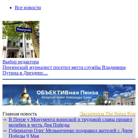
Все новости
Выбор редактора
Пензенский журналист посетил места службы Владимира
Путина в Дрездене....
Главная новость
Экспертиза The Penza Post
В Пензе у Монумента воинской и трудовой славы прошел
⇾
молебен в честь Дня Победы
Губернатор Олег Мельниченко поздравил жителей с Днем
⇾
Победы 9 Мая