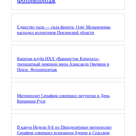
Фоторепортаж
Единство тыла — сила фронта: Олег Мельниченко
наградил волонтеров Пензенской области
Капитан клуба НХЛ «Вашингтон Кэпиталз»,
трехкратный чемпион мира Александр Овечкин в
Пензе. Фоторепортаж
Митрополит Серафим совершил литургию в День
Крещения Руси
В канун Недели 8-й по Пятидесятнице митрополит
Серафим совершил всенощное бдение в Спасском