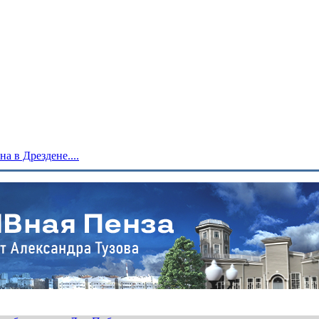
 в Дрездене....