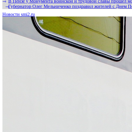
В Пензе у Монумента воинской и трудовой славы прошел мо
⇾
Губернатор Олег Мельниченко поздравил жителей с Днем П
⇾
Новости smi2.ru