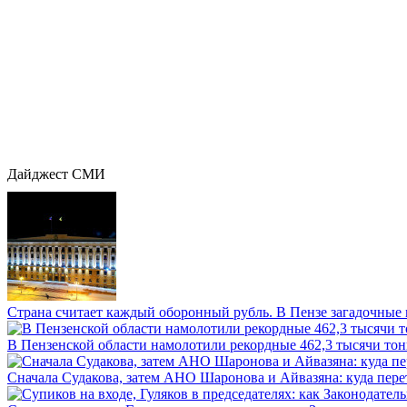
Дайджест СМИ
Страна считает каждый оборонный рубль. В Пензе загадочные 
В Пензенской области намолотили рекордные 462,3 тысячи тонн
Сначала Судакова, затем АНО Шаронова и Айвазяна: куда перет