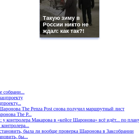
Такую зиму в
России никто не
ждал: как так?!
е собрани...
проекту...
онова The P...
контролера...
новить, бы...