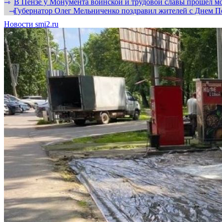
В Пензе у Монумента воинской и трудовой славы прошел мо
⇾
Губернатор Олег Мельниченко поздравил жителей с Днем П
⇾
Новости smi2.ru