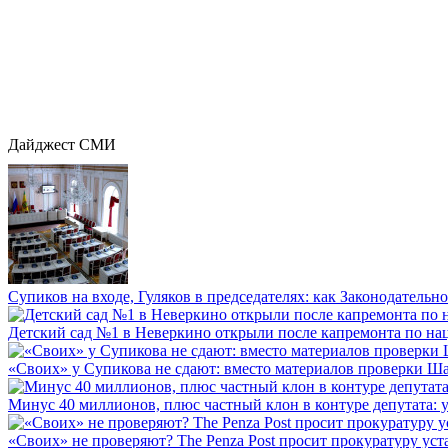
Дайджест СМИ
Супиков на входе, Гуляков в председателях: как Законодательно
Детский сад №1 в Неверкино открыли после капремонта по нац
«Своих» у Супикова не сдают: вместо материалов проверки Шар
Минус 40 миллионов, плюс частный клон в контуре депутата: у 
«Своих» не проверяют? The Penza Post просит прокуратуру уста