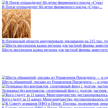
В Пензе отпразднуют 60-летие фирменного поезда «Сура»...
В Пензенской области аннулировали декларации на 215 тыс. тон
Шесть миллионов казны региона для частной фирмы заместител
Шесть обращений, письмо из Управления Президента — и один а
Телеканал без контрактов, спортивный фонд с долгом, частник с 
Кого сдадут за 11 канал: Мингоимущество дистанцировалось от 
К Совету атаманов ПФО в Пензе. Погоны, полномочия, иерархии