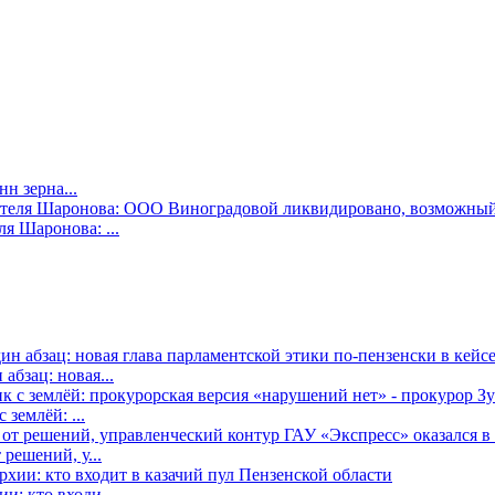
н зерна...
я Шаронова: ...
бзац: новая...
землёй: ...
решений, у...
: кто входи...