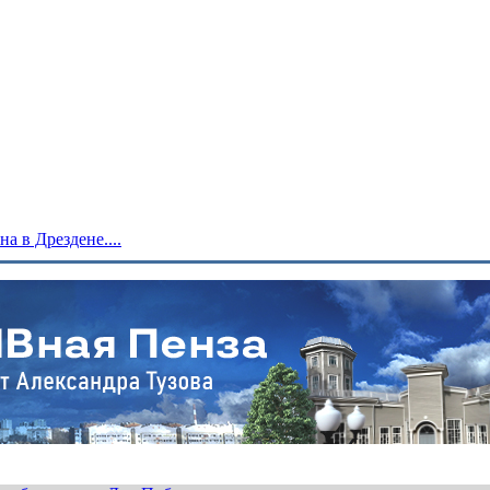
 в Дрездене....