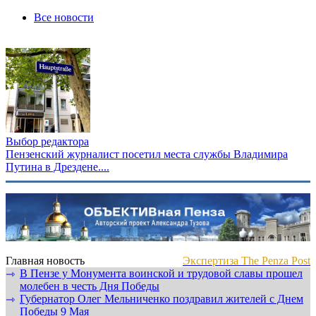
Все новости
Выбор редактора
Пензенский журналист посетил места службы Владимира
Путина в Дрездене....
Главная новость
Экспертиза The Penza Post
В Пензе у Монумента воинской и трудовой славы прошел
⇾
молебен в честь Дня Победы
Губернатор Олег Мельниченко поздравил жителей с Днем
⇾
Победы 9 Мая