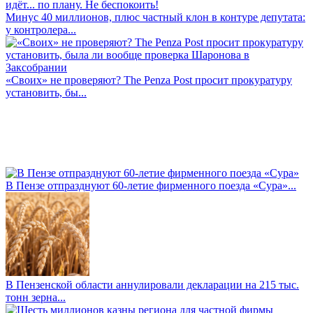
Минус 40 миллионов, плюс частный клон в контуре депутата:
у контролера...
«Своих» не проверяют? The Penza Post просит прокуратуру
установить, бы...
В Пензе отпразднуют 60-летие фирменного поезда «Сура»...
В Пензенской области аннулировали декларации на 215 тыс.
тонн зерна...