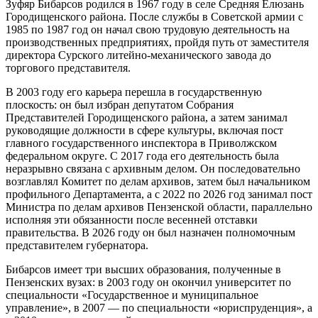
Зуфяр Бибарсов родился в 1967 году в селе Средняя Елюзань
Городищенского района. После службы в Советской армии с
1985 по 1987 год он начал свою трудовую деятельность на
производственных предприятиях, пройдя путь от заместителя
директора Сурского литейно-механического завода до
торгового представителя.
В 2003 году его карьера перешла в государственную
плоскость: он был избран депутатом Собрания
Представителей Городищенского района, а затем занимал
руководящие должности в сфере культуры, включая пост
главного государственного инспектора в Приволжском
федеральном округе. С 2017 года его деятельность была
неразрывно связана с архивным делом. Он последовательно
возглавлял Комитет по делам архивов, затем был начальником
профильного Департамента, а с 2022 по 2026 год занимал пост
Министра по делам архивов Пензенской области, параллельно
исполняя эти обязанности после весенней отставки
правительства. В 2026 году он был назначен полномочным
представителем губернатора.
Бибарсов имеет три высших образования, полученные в
Пензенских вузах: в 2003 году он окончил университет по
специальности «Государственное и муниципальное
управление», в 2007 — по специальности «юриспруденция», а