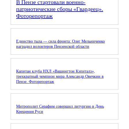
В Пензе стартовали военно-
патриотические сборы «Гвардеец».
Фоторепортаж
Единство тыла — сила фронта: Олег Мельниченко
наградил волонтеров Пензенской области
Капитан клуба НХЛ «Вашингтон Кэпиталз»,
трехкратный чемпион мира Александр Овечкин в
Пензе. Фоторепортаж
Митрополит Серафим совершил литургию в День
Крещения Руси