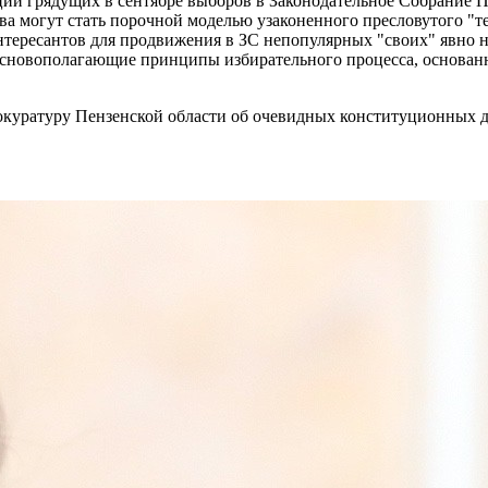
ции грядущих в сентябре выборов в Законодательное Собрание П
а могут стать порочной моделью узаконенного пресловутого "те
тересантов для продвижения в ЗС непопулярных "своих" явно не
основополагающие принципы избирательного процесса, основанны
куратуру Пензенской области об очевидных конституционных де