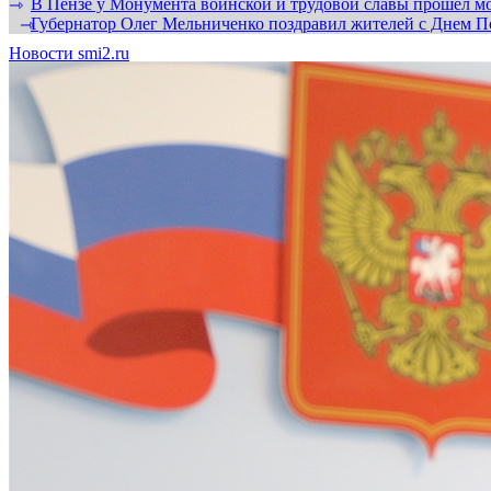
В Пензе у Монумента воинской и трудовой славы прошел мо
⇾
Губернатор Олег Мельниченко поздравил жителей с Днем П
⇾
Новости smi2.ru