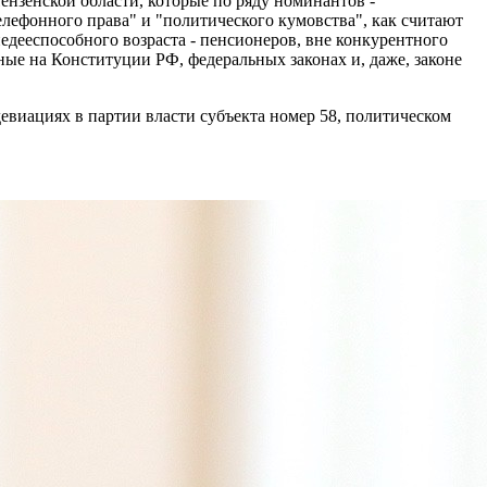
ензенской области, которые по ряду номинантов -
лефонного права" и "политического кумовства", как считают
дееспособного возраста - пенсионеров, вне конкурентного
е на Конституции РФ, федеральных законах и, даже, законе
виациях в партии власти субъекта номер 58, политическом