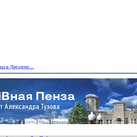
 в Дрездене....