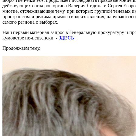
Бюро The Penza Post продолжает исследовать правовые концеп
действующих спикеров органа Валерия Лидина и Сергея Егоров
многие, отслеживающие тему, при которых группой теневых ин
пространства и режима прямого волеизъявления, нарушаются 
самого региона о выборах.
Наш первый материал-запрос в Генеральную прокуратуру и про
кумовстве по-пензенски -
ЗДЕСЬ.
Продолжаем тему.