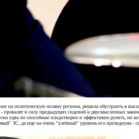
ние на политическую поляну региона, решила обустроить в высш
о - провалят в силу предыдущих сидений и двусмысленных закон
ски едва ли способные плодотворно и эффективно рулить, но к
ый" ЗС, да еще на очень "хлебный" уровень его президиума - с