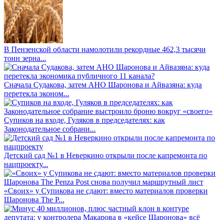
В Пензенской области намолотили рекордные 462,3 тысячи
тонн зерна...
Сначала Судакова, затем АНО Шаронова и Айвазяна: куда
перетекла эконом...
Супиков на входе, Гуляков в председателях: как
Законодательное собрани...
Детский сад №1 в Неверкино открыли после капремонта по
нацпроекту...
«Своих» у Супикова не сдают: вместо материалов проверки
Шаронова The P...