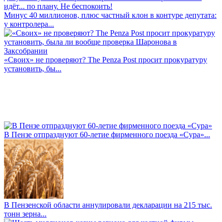
Минус 40 миллионов, плюс частный клон в контуре депутата:
у контролера...
«Своих» не проверяют? The Penza Post просит прокуратуру
установить, бы...
В Пензе отпразднуют 60-летие фирменного поезда «Сура»...
В Пензенской области аннулировали декларации на 215 тыс.
тонн зерна...