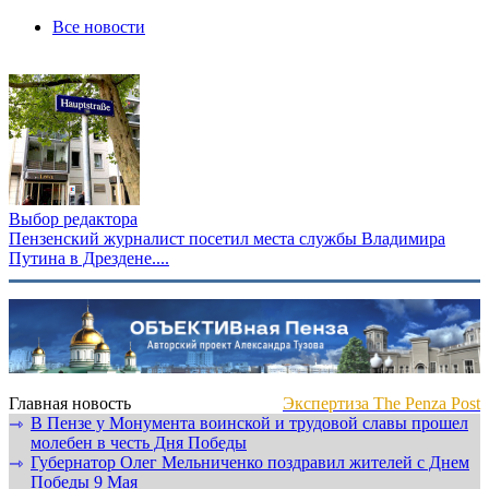
Все новости
Выбор редактора
Пензенский журналист посетил места службы Владимира
Путина в Дрездене....
Главная новость
Экспертиза The Penza Post
В Пензе у Монумента воинской и трудовой славы прошел
⇾
молебен в честь Дня Победы
Губернатор Олег Мельниченко поздравил жителей с Днем
⇾
Победы 9 Мая