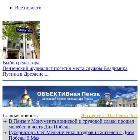
Все новости
Выбор редактора
Пензенский журналист посетил места службы Владимира
Путина в Дрездене....
Главная новость
Экспертиза The Penza Post
В Пензе у Монумента воинской и трудовой славы прошел
⇾
молебен в честь Дня Победы
Губернатор Олег Мельниченко поздравил жителей с Днем
⇾
Победы 9 Мая