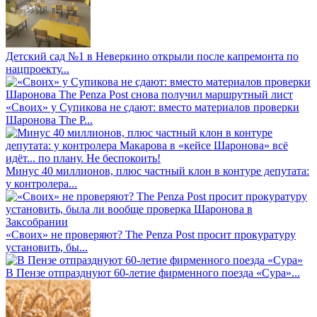
Детский сад №1 в Неверкино открыли после капремонта по
нацпроекту...
«Своих» у Супикова не сдают: вместо материалов проверки
Шаронова The P...
Минус 40 миллионов, плюс частный клон в контуре депутата:
у контролера...
«Своих» не проверяют? The Penza Post просит прокуратуру
установить, бы...
В Пензе отпразднуют 60-летие фирменного поезда «Сура»...