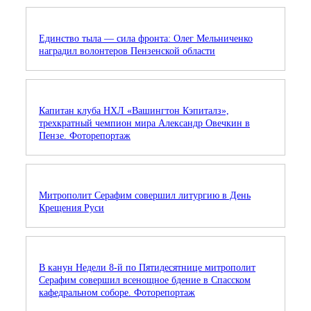
Единство тыла — сила фронта: Олег Мельниченко
наградил волонтеров Пензенской области
Капитан клуба НХЛ «Вашингтон Кэпиталз»,
трехкратный чемпион мира Александр Овечкин в
Пензе. Фоторепортаж
Митрополит Серафим совершил литургию в День
Крещения Руси
В канун Недели 8-й по Пятидесятнице митрополит
Серафим совершил всенощное бдение в Спасском
кафедральном соборе. Фоторепортаж