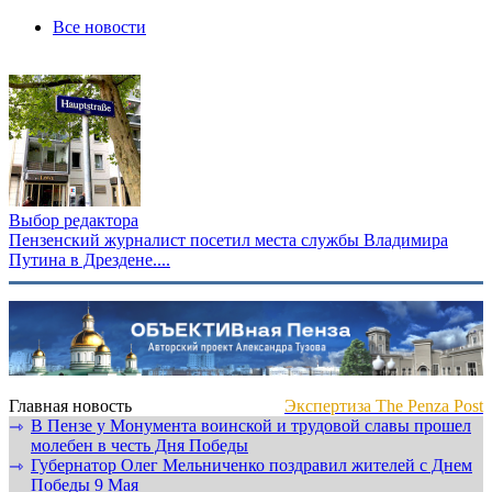
Все новости
Выбор редактора
Пензенский журналист посетил места службы Владимира
Путина в Дрездене....
Главная новость
Экспертиза The Penza Post
В Пензе у Монумента воинской и трудовой славы прошел
⇾
молебен в честь Дня Победы
Губернатор Олег Мельниченко поздравил жителей с Днем
⇾
Победы 9 Мая