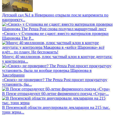
Детский сад №1 в Неверкино открыли после капремонта по
нацпроекту...
«Своих» у Супикова не сдают: вместо материалов проверки
Шаронова The P...
Минус 40 миллионов, плюс частный клон в контуре депутата:
у контролера...
«Своих» не проверяют? The Penza Post просит прокуратуру
установить, бы...
В Пензе отпразднуют 60-летие фирменного поезда «Сура»...
В Пензенской области аннулировали декларации на 215 тыс.
тонн зерна...