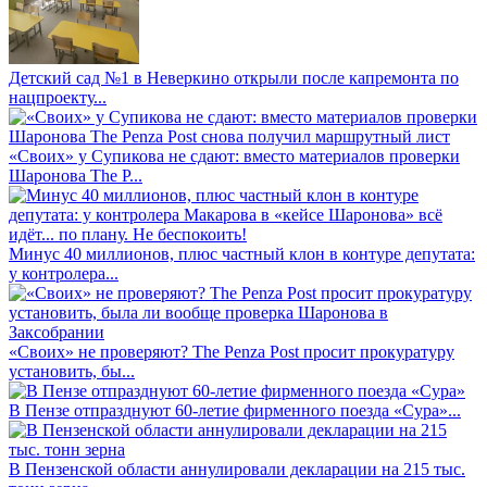
Детский сад №1 в Неверкино открыли после капремонта по
нацпроекту...
«Своих» у Супикова не сдают: вместо материалов проверки
Шаронова The P...
Минус 40 миллионов, плюс частный клон в контуре депутата:
у контролера...
«Своих» не проверяют? The Penza Post просит прокуратуру
установить, бы...
В Пензе отпразднуют 60-летие фирменного поезда «Сура»...
В Пензенской области аннулировали декларации на 215 тыс.