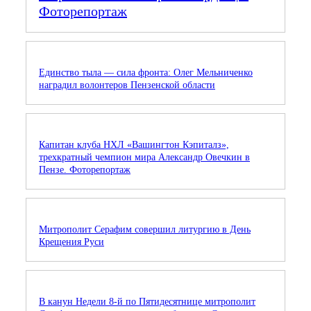
Фоторепортаж
Единство тыла — сила фронта: Олег Мельниченко
наградил волонтеров Пензенской области
Капитан клуба НХЛ «Вашингтон Кэпиталз»,
трехкратный чемпион мира Александр Овечкин в
Пензе. Фоторепортаж
Митрополит Серафим совершил литургию в День
Крещения Руси
В канун Недели 8-й по Пятидесятнице митрополит