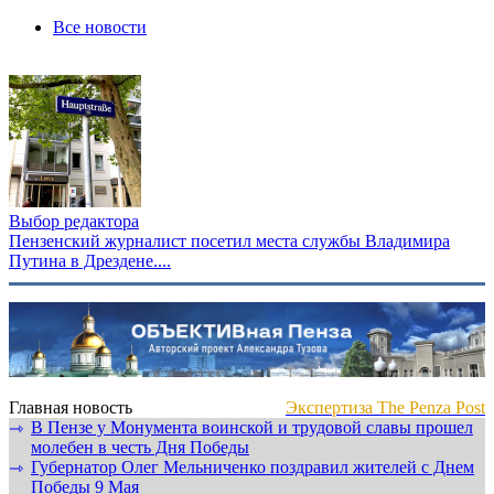
Все новости
Выбор редактора
Пензенский журналист посетил места службы Владимира
Путина в Дрездене....
Главная новость
Экспертиза The Penza Post
В Пензе у Монумента воинской и трудовой славы прошел
⇾
молебен в честь Дня Победы
Губернатор Олег Мельниченко поздравил жителей с Днем
⇾
Победы 9 Мая