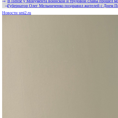
В Пензе у Монумента воинской и трудовой славы прошел мо
⇾
Губернатор Олег Мельниченко поздравил жителей с Днем П
⇾
Новости smi2.ru