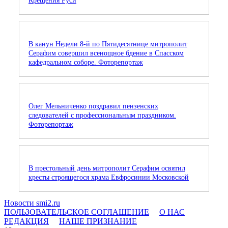
Крещения Руси
В канун Недели 8-й по Пятидесятнице митрополит
Серафим совершил всенощное бдение в Спасском
кафедральном соборе. Фоторепортаж
Олег Мельниченко поздравил пензенских
следователей с профессиональным праздником.
Фоторепортаж
В престольный день митрополит Серафим освятил
кресты строящегося храма Евфросинии Московской
Новости smi2.ru
ПОЛЬЗОВАТЕЛЬСКОЕ СОГЛАШЕНИЕ
О НАС
РЕДАКЦИЯ
НАШЕ ПРИЗНАНИЕ