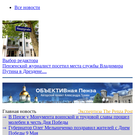
Все новости
Выбор редактора
Пензенский журналист посетил места службы Владимира
Путина в Дрездене....
Главная новость
Экспертиза The Penza Post
В Пензе у Монумента воинской и трудовой славы прошел
⇾
молебен в честь Дня Победы
Губернатор Олег Мельниченко поздравил жителей с Днем
⇾
Победы 9 Мая