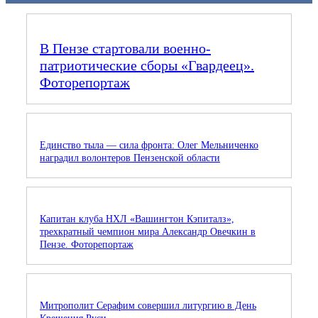
В Пензе стартовали военно-
патриотические сборы «Гвардеец».
Фоторепортаж
Единство тыла — сила фронта: Олег Мельниченко
наградил волонтеров Пензенской области
Капитан клуба НХЛ «Вашингтон Кэпиталз»,
трехкратный чемпион мира Александр Овечкин в
Пензе. Фоторепортаж
Митрополит Серафим совершил литургию в День