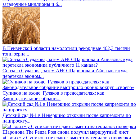
загадочные миллионы и б...
В Пензенской области намолотили рекордные 462,3 тысячи
тонн зерна...
Сначала Судакова, затем АНО Шаронова и Айвазяна: куда
перетекла эконом...
Супиков на входе, Гуляков в председателях: как
Законодательное собрани...
Детский сад №1 в Неверкино открыли после капремонта по
нацпроекту...
«Своих» у Супикова не сдают: вместо материалов проверки