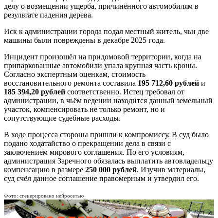
делу о возмещении ущерба, причинённого автомобилям в
результате падения дерева.
Иск к администрации города подал местный житель, чьи две
машины были повреждены в декабре 2025 года.
Инцидент произошёл на придомовой территории, когда на
припаркованные автомобили упала крупная часть кроны.
Согласно экспертным оценкам, стоимость
восстановительного ремонта составила
195 712,60 рублей
и
185 394,20 рублей
соответственно. Истец требовал от
администрации, в чьём ведении находится данный земельный
участок, компенсировать не только ремонт, но и
сопутствующие судебные расходы.
В ходе процесса стороны пришли к компромиссу. В суд было
подано ходатайство о прекращении дела в связи с
заключением мирового соглашения. По его условиям,
администрация Заречного обязалась выплатить автовладельцу
компенсацию в размере
250 000 рублей
. Изучив материалы,
суд счёл данное соглашение правомерным и утвердил его.
Фото: сгенерировано нейросетью