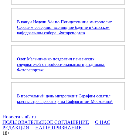
В канун Недели 8-й по Пятидесятнице митрополит
Серафим совершил всенощное бдение в Спасском
кафедральном соборе. Фоторепортаж
Олег Мельниченко поздравил пензенских
следователей с профессиональным праздником.
Фоторепортаж
В престольный день митрополит Серафим освятил
кресты строящегося храма Евфросинии Московской
Новости smi2.ru
ПОЛЬЗОВАТЕЛЬСКОЕ СОГЛАШЕНИЕ
О НАС
РЕДАКЦИЯ
НАШЕ ПРИЗНАНИЕ
18+