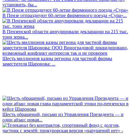
установить, бы...
В Пензе отпразднуют 60-летие фирменного поезда «Сура»...
В Пензенской области аннулировали декларации на 215 тыс.
тонн зерна...
Шесть миллионов казны региона для частной фирмы
заместителя Шаронова: ...
Шесть обращений, письмо из Управления Президента — и
один абзац: новая...