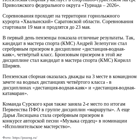
Приволжского федерального округа «Туриада – 2026».
Соревнования проходят на территории горнолыжного
курорта «Хвалынский» Саратовской области. Соревнования
стартовали 19 мая и продлятся до 23 мая.
В первый день пензенцы показала отличные результаты. Так,
кандидат в мастера спорта (КМС) Андрей Зелепугин стал
серебряным призером в дисциплине «дистанция-водная-
каяк», четвёртый класс. Бронзовым призером в этой же
дисциплине стал кандидат в мастера спорта (КМС) Кирилл
Ширяев.
Пензенская сборная оказалась дважды на 3 месте в командном
зачете на водных дистанциях четвёртого класса - в
дисциплинах «дистанция-водная-каяк» и «дистанция-водная-
катамаран».
Команда Сурского края также заняла 2-е место по итогам
Первенства ПФО в группе дисциплин «маршруты». А еще
Дарья Лисицына стала серебряным призером в
конкурсе авторской песни «Музыка сердец» в номинации
«Исполнительское мастерство».
Фото: https://pnzreg.ru/