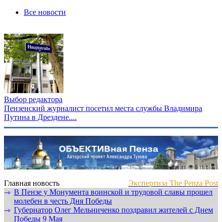
Все новости
Выбор редактора
Пензенский журналист посетил места службы Владимира
Путина в Дрездене....
Главная новость
Экспертиза The Penza Post
В Пензе у Монумента воинской и трудовой славы прошел
⇾
молебен в честь Дня Победы
Губернатор Олег Мельниченко поздравил жителей с Днем
⇾
Победы 9 Мая