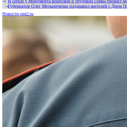
В Пензе у Монумента воинской и трудовой славы прошел мо
⇾
Губернатор Олег Мельниченко поздравил жителей с Днем П
⇾
Новости smi2.ru