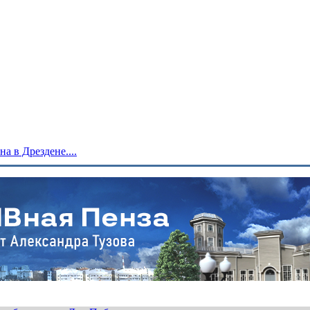
 в Дрездене....