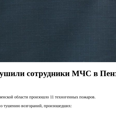
отушили сотрудники МЧС в Пен
нзенской области произошло 11 техногенных пожаров.
по тушению возгораний, произошедших: