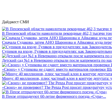
Дайджест СМИ
В Пензенской области намолотили рекордные 462,3 тысячи тонн
Сначала Судакова, затем АНО Шаронова и Айвазяна: куда перет
Супиков на входе, Гуляков в председателях: как Законодательно
Детский сад №1 в Неверкино открыли после капремонта по нац
«Своих» у Супикова не сдают: вместо материалов проверки Шар
Минус 40 миллионов, плюс частный клон в контуре депутата: у 
«Своих» не проверяют? The Penza Post просит прокуратуру уста
В Пензе отпразднуют 60-летие фирменного поезда «Сура»...