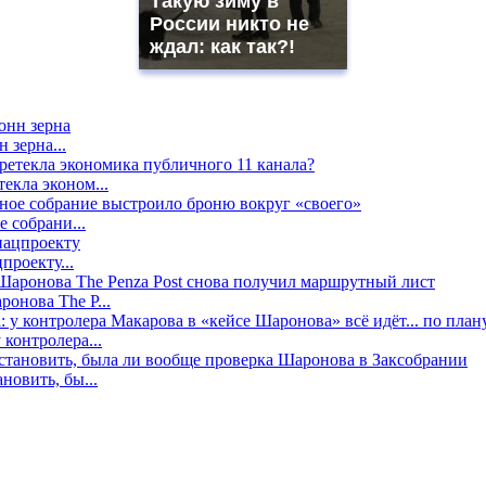
Такую зиму в
России никто не
ждал: как так?!
 зерна...
екла эконом...
е собрани...
проекту...
онова The P...
контролера...
новить, бы...