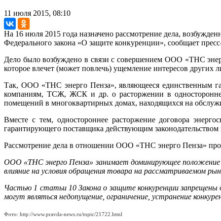
11 июля 2015, 08:10
На 16 июля 2015 года назначено рассмотрение дела, возбужд
Федерального закона «О защите конкуренции», сообщает пресс-
Дело было возбуждено в связи с совершением ООО «ТНС энер
которое влечет (может повлечь) ущемление интересов других л
Так, ООО «ТНС энерго Пенза», являющееся единственным га
компаниям, ТСЖ, ЖСК и др. о расторжении в одностороннем
помещений в многоквартирных домах, находящихся на обслуж
Вместе с тем, одностороннее расторжение договора энерго
гарантирующего поставщика действующим законодательством 
Рассмотрение дела в отношении ООО «ТНС энерго Пенза» прой
ООО «ТНС энерго Пенза» занимает доминирующее положение н
влияние на условия обращения товара на рассматриваемом рын
Частью 1 статьи 10 Закона о защите конкуренции запрещены
могут являться недопущение, ограничение, устранение конкурен
Фото: http://www.pravda-news.ru/topic/21722.html