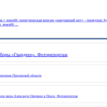
землёй: ...
сборы «Гвардеец». Фоторепортаж
онтеров Пензенской области
ион мира Александр Овечкин в Пензе. Фоторепортаж