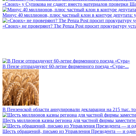
«Своих» у Супикова не сдают: вместо материалов проверки Шар
Минус 40 миллионов, плюс частный клон в контуре депутата: у 
«Своих» не проверяют? The Penza Post просит прокуратуру уста
В Пензе отпразднуют 60-летие фирменного поезда «Сура»...
В Пензенской области аннулировали декларации на 215 тыс. тон
Шесть миллионов казны региона для частной фирмы заместител
Шесть обращений, письмо из Управления Президента — и один а