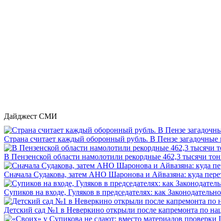
Дайджест СМИ
Страна считает каждый оборонный рубль. В Пензе загадочные 
В Пензенской области намолотили рекордные 462,3 тысячи тонн
Сначала Судакова, затем АНО Шаронова и Айвазяна: куда перет
Супиков на входе, Гуляков в председателях: как Законодательно
Детский сад №1 в Неверкино открыли после капремонта по нац