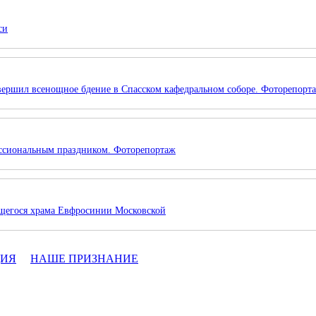
си
вершил всенощное бдение в Спасском кафедральном соборе. Фоторепорт
ессиональным праздником. Фоторепортаж
ящегося храма Евфросинии Московской
ЦИЯ
НАШЕ ПРИЗНАНИЕ