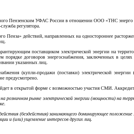
енного Пензенским УФАС России в отношении ООО «ТНС энерго П
служба регулятора.
го Пенза» действий, направленных на одностороннее расторж
иц.
рантирующим поставщиком электрической энергии на террито
 порядке договоров энергоснабжения, заключенных в целях э
ивании указанных лиц.
снабжения (купли-продажи (поставки) электрической энергии
не предусмотрено.
дет в открытой форме с возможностью участия СМИ. Аккредита
а розничном рынке электрической энергии (мощности) на тер
ке.
 действия (бездействия) занимающего доминирующее положение 
ции и (или) ущемление интересов других лиц.