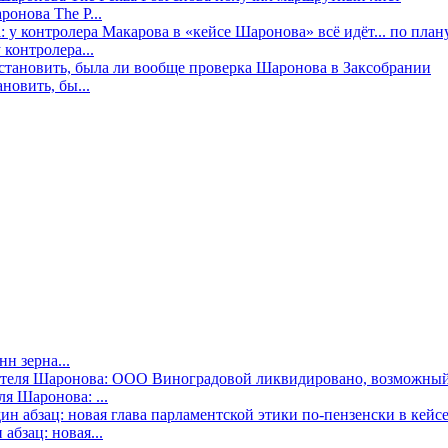
онова The P...
контролера...
новить, бы...
н зерна...
я Шаронова: ...
бзац: новая...