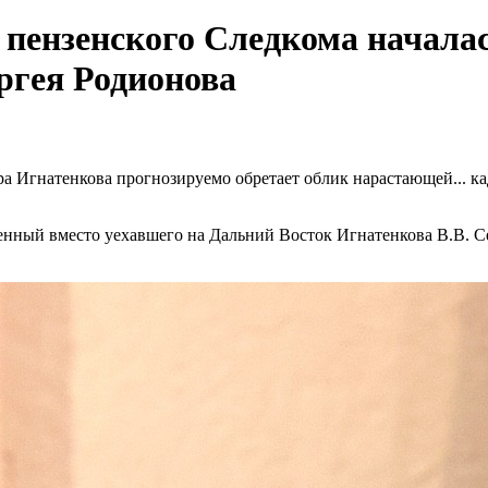
пензенского Следкома началась
ргея Родионова
 Игнатенкова прогнозируемо обретает облик нарастающей... ка
енный вместо уехавшего на Дальний Восток Игнатенкова В.В. Се