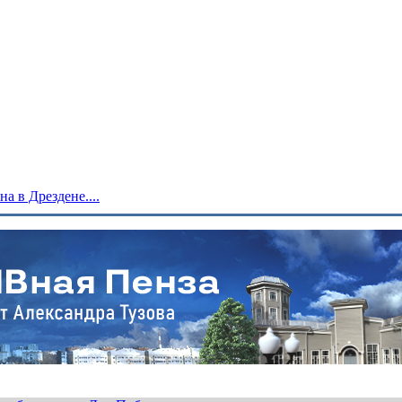
 в Дрездене....