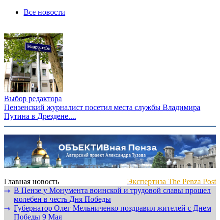
Все новости
Выбор редактора
Пензенский журналист посетил места службы Владимира
Путина в Дрездене....
Главная новость
Экспертиза The Penza Post
В Пензе у Монумента воинской и трудовой славы прошел
⇾
молебен в честь Дня Победы
Губернатор Олег Мельниченко поздравил жителей с Днем
⇾
Победы 9 Мая