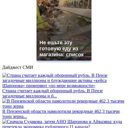
Не ешьте эту
готовую еду из
магазина: список
Дайджест СМИ
Страна считает каждый оборонный рубль. В Пензе
загадочные миллионы и б...
В Пензенской области намолотили рекордные 462,3 тысячи
тонн зерна...