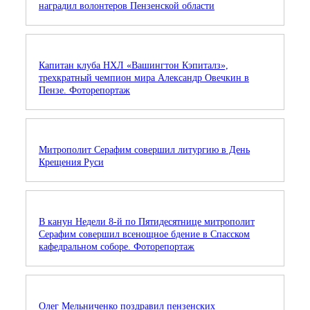
наградил волонтеров Пензенской области
Капитан клуба НХЛ «Вашингтон Кэпиталз»,
трехкратный чемпион мира Александр Овечкин в
Пензе. Фоторепортаж
Митрополит Серафим совершил литургию в День
Крещения Руси
В канун Недели 8-й по Пятидесятнице митрополит
Серафим совершил всенощное бдение в Спасском
кафедральном соборе. Фоторепортаж
Олег Мельниченко поздравил пензенских