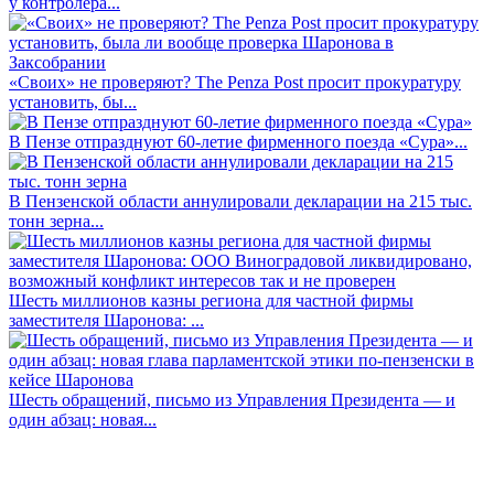
у контролера...
«Своих» не проверяют? The Penza Post просит прокуратуру
установить, бы...
В Пензе отпразднуют 60-летие фирменного поезда «Сура»...
В Пензенской области аннулировали декларации на 215 тыс.
тонн зерна...
Шесть миллионов казны региона для частной фирмы
заместителя Шаронова: ...
Шесть обращений, письмо из Управления Президента — и
один абзац: новая...