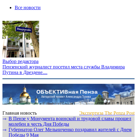
Все новости
Выбор редактора
Пензенский журналист посетил места службы Владимира
Путина в Дрездене....
Главная новость
Экспертиза The Penza Post
В Пензе у Монумента воинской и трудовой славы прошел
⇾
молебен в честь Дня Победы
Губернатор Олег Мельниченко поздравил жителей с Днем
⇾
Победы 9 Мая