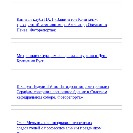
Капитан клуба НХЛ «Вашингтон Кэпиталз»,
трехкратный чемпион мира Александр Овечкин в
Пензе. Фоторепортаж
Митрополит Серафим совершил литургию в День
Крещения Руси
В канун Недели 8-й по Пятидесятнице митрополит
Серафим совершил всенощное бдение в Спасском
кафедральном соборе. Фоторепортаж
Олег Мельниченко поздравил пензенских
следователей с профессиональным праздником.