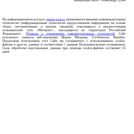
Концепция сайта - Александр Тузов
На информационном ресурсе
penza-post.ru
применяются внешние рекомендательные
технологии (информационные технологии предоставления информации на основе
сбора, систематизации и анализа сведений, относящихся к предпочтениям
пользователей сети «Интернет», находящихся на территории Российской
Федерации)».
Правила о применении рекомендательных технологий.
Сайт
использует сервисы веб-аналитики Яндекс Метрика, LiveInternet, Rambler.
Продолжая использовать этот Сайт, вы соглашаетесь с использованием cookie-
файлов и других данных в соответствии с данным Пользовательским соглашением.
Срок обработки персональных данных при помощи cookie-файлов составляет 14
дней.