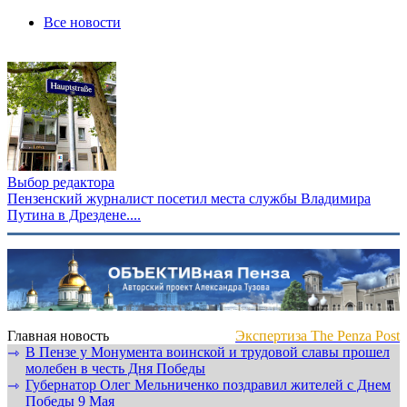
Все новости
Выбор редактора
Пензенский журналист посетил места службы Владимира
Путина в Дрездене....
Главная новость
Экспертиза The Penza Post
В Пензе у Монумента воинской и трудовой славы прошел
⇾
молебен в честь Дня Победы
Губернатор Олег Мельниченко поздравил жителей с Днем
⇾
Победы 9 Мая