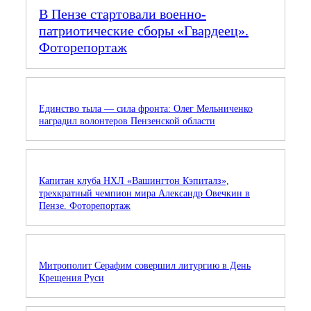
В Пензе стартовали военно-
патриотические сборы «Гвардеец».
Фоторепортаж
Единство тыла — сила фронта: Олег Мельниченко
наградил волонтеров Пензенской области
Капитан клуба НХЛ «Вашингтон Кэпиталз»,
трехкратный чемпион мира Александр Овечкин в
Пензе. Фоторепортаж
Митрополит Серафим совершил литургию в День
Крещения Руси