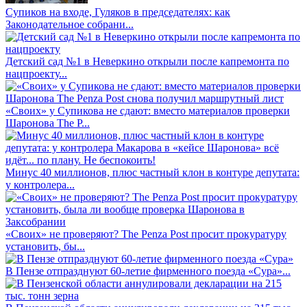
Супиков на входе, Гуляков в председателях: как
Законодательное собрани...
Детский сад №1 в Неверкино открыли после капремонта по
нацпроекту...
«Своих» у Супикова не сдают: вместо материалов проверки
Шаронова The P...
Минус 40 миллионов, плюс частный клон в контуре депутата:
у контролера...
«Своих» не проверяют? The Penza Post просит прокуратуру
установить, бы...
В Пензе отпразднуют 60-летие фирменного поезда «Сура»...