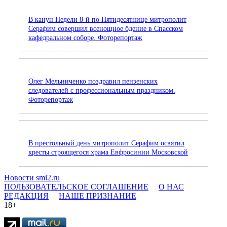
В канун Недели 8-й по Пятидесятнице митрополит
Серафим совершил всенощное бдение в Спасском
кафедральном соборе. Фоторепортаж
Олег Мельниченко поздравил пензенских
следователей с профессиональным праздником.
Фоторепортаж
В престольный день митрополит Серафим освятил
кресты строящегося храма Евфросинии Московской
Новости smi2.ru
ПОЛЬЗОВАТЕЛЬСКОЕ СОГЛАШЕНИЕ
О НАС
РЕДАКЦИЯ
НАШЕ ПРИЗНАНИЕ
18+