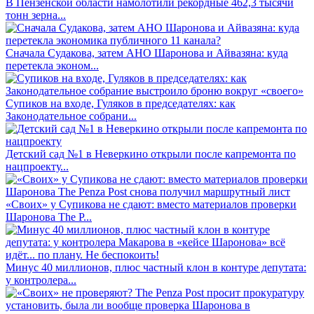
В Пензенской области намолотили рекордные 462,3 тысячи
тонн зерна...
Сначала Судакова, затем АНО Шаронова и Айвазяна: куда
перетекла эконом...
Супиков на входе, Гуляков в председателях: как
Законодательное собрани...
Детский сад №1 в Неверкино открыли после капремонта по
нацпроекту...
«Своих» у Супикова не сдают: вместо материалов проверки
Шаронова The P...
Минус 40 миллионов, плюс частный клон в контуре депутата:
у контролера...