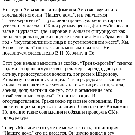
Не видно Айвазянов, хотя фамилия Айвазян звучит и в
земельной истории “Нашего дома”, и в тянущемся
“Тренажерогейте” — уголовно-процессуальной истории с
уголовным делом в СК вокруг имущества, фитнес-бизнеса и
зала в “Буртасах”, где Шаронов и Айвазян фигурируют как
лица, чья роль подлежит оценке следствия. Но фабула пятый
год - "неустановленные лица в неустановленном месте". Хм...
Вновь "сигнал" или так лишь многим кажется... Не
позавидуем следователю В.Н. Харлану и Со.
Этот фон нельзя выносить за скобки. “Тренажерогейт” тянется
годами: спорное имущество, тренажеры, аренда, доступ к
активу, процессуальная волокита, вопросы к Шаронову,
Айвазяну и связанным лицам. И теперь рядом с 11 каналом
снова всплывают те же мотивы и те же лица: актив, земля,
аренда, долг, частный контур, Уфа и объяснение “это
хозяйственные вопросы”. Это интеграция. И
огосударствление. Гражданско-правовые отношения. При
шокирующих концепт-аффиляциях. Совпадение? Возможно.
Но именно такие совпадения и обязаны проверять СК и
прокуратура.
Теперь Мельниченко уже не может сказать, что история
“Нашего дома” его не касается. Он лично вошел в эту