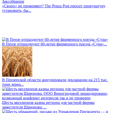
«Своих» не проверяют? The Penza Post просит прокуратуру
установить, бы...
В Пензе отпразднуют 60-летие фирменного поезда «Сура»...
В Пензенской области аннулировали декларации на 215 тыс.
тонн зерна...
Шесть миллионов казны региона для частной фирмы
заместителя Шаронова: ...