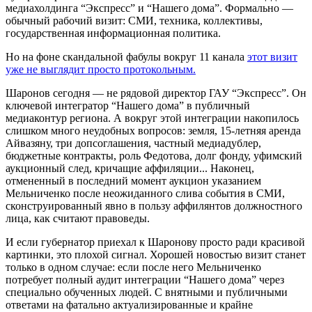
медиахолдинга “Экспресс” и “Нашего дома”. Формально —
обычный рабочий визит: СМИ, техника, коллективы,
государственная информационная политика.
Но на фоне скандальной фабулы вокруг 11 канала
этот визит
уже не выглядит просто протокольным.
Шаронов сегодня — не рядовой директор ГАУ “Экспресс”. Он
ключевой интегратор “Нашего дома” в публичный
медиаконтур региона. А вокруг этой интеграции накопилось
слишком много неудобных вопросов: земля, 15-летняя аренда
Айвазяну, три допсоглашения, частный медиадублер,
бюджетные контракты, роль Федотова, долг фонду, уфимский
аукционный след, кричащие аффиляции... Наконец,
отмененный в последний момент аукцион указанием
Мельниченко после неожиданного слива события в СМИ,
сконструированный явно в пользу аффилянтов должностного
лица, как считают правоведы.
И если губернатор приехал к Шаронову просто ради красивой
картинки, это плохой сигнал. Хорошей новостью визит станет
только в одном случае: если после него Мельниченко
потребует полный аудит интеграции “Нашего дома” через
специально обученных людей. С внятными и публичными
ответами на фатально актуализированные и крайне