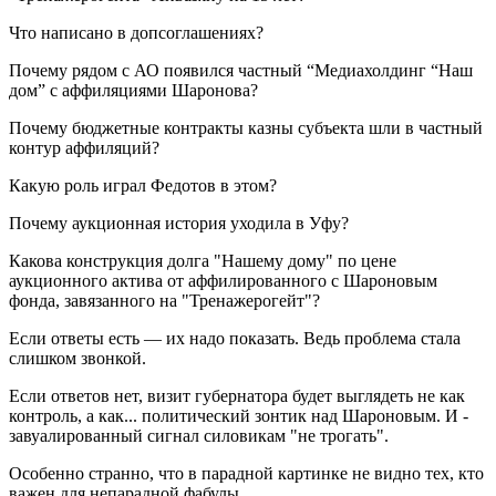
Что написано в допсоглашениях?
Почему рядом с АО появился частный “Медиахолдинг “Наш
дом” с аффиляциями Шаронова?
Почему бюджетные контракты казны субъекта шли в частный
контур аффиляций?
Какую роль играл Федотов в этом?
Почему аукционная история уходила в Уфу?
Какова конструкция долга "Нашему дому" по цене
аукционного актива от аффилированного с Шароновым
фонда, завязанного на "Тренажерогейт"?
Если ответы есть — их надо показать. Ведь проблема стала
слишком звонкой.
Если ответов нет, визит губернатора будет выглядеть не как
контроль, а как... политический зонтик над Шароновым. И -
завуалированный сигнал силовикам "не трогать".
Особенно странно, что в парадной картинке не видно тех, кто
важен для непарадной фабулы.