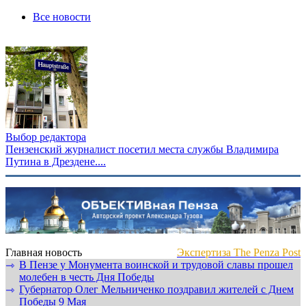
Все новости
Выбор редактора
Пензенский журналист посетил места службы Владимира
Путина в Дрездене....
Главная новость
Экспертиза The Penza Post
В Пензе у Монумента воинской и трудовой славы прошел
⇾
молебен в честь Дня Победы
Губернатор Олег Мельниченко поздравил жителей с Днем
⇾
Победы 9 Мая