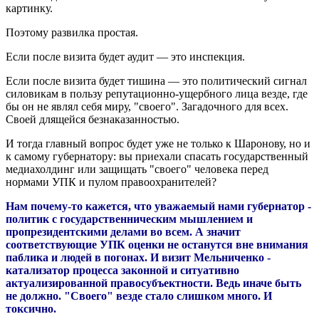
картинку.
Поэтому развилка простая.
Если после визита будет аудит — это инспекция.
Если после визита будет тишина — это политический сигнал
силовикам в пользу репутационно-ущербного лица везде, где
бы он не являл себя миру, "своего". Загадочного для всех.
Своей длящейся безнаказанностью.
И тогда главный вопрос будет уже не только к Шаронову, но и
к самому губернатору: вы приехали спасать государственный
медиахолдинг или защищать "своего" человека перед
нормами УПК и пулом правоохранителей?
Нам почему-то кажется, что уважаемый нами губернатор -
политик с государственническим мышлением и
пропрезидентскими делами во всем. А значит
соответствующие УПК оценки не останутся вне внимания
паблика и людей в погонах. И визит Мельниченко -
катализатор процесса законной и ситуативно
актуализированной правосубъектности. Ведь иначе быть
не должно. "Своего" везде стало слишком много. И
токсично.