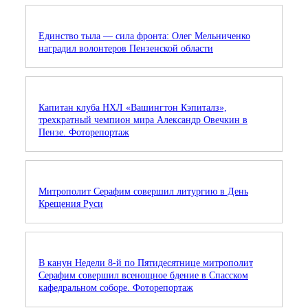
Единство тыла — сила фронта: Олег Мельниченко
наградил волонтеров Пензенской области
Капитан клуба НХЛ «Вашингтон Кэпиталз»,
трехкратный чемпион мира Александр Овечкин в
Пензе. Фоторепортаж
Митрополит Серафим совершил литургию в День
Крещения Руси
В канун Недели 8-й по Пятидесятнице митрополит
Серафим совершил всенощное бдение в Спасском
кафедральном соборе. Фоторепортаж