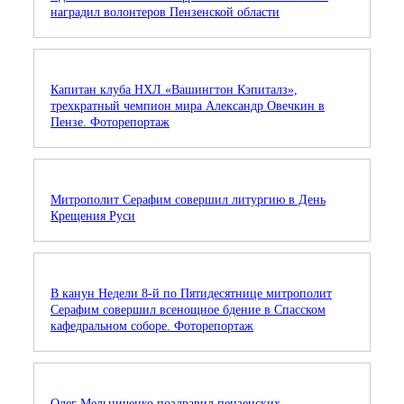
наградил волонтеров Пензенской области
Капитан клуба НХЛ «Вашингтон Кэпиталз»,
трехкратный чемпион мира Александр Овечкин в
Пензе. Фоторепортаж
Митрополит Серафим совершил литургию в День
Крещения Руси
В канун Недели 8-й по Пятидесятнице митрополит
Серафим совершил всенощное бдение в Спасском
кафедральном соборе. Фоторепортаж
Олег Мельниченко поздравил пензенских