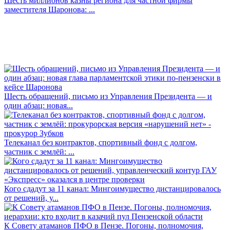
Шесть миллионов казны региона для частной фирмы
заместителя Шаронова: ...
Шесть обращений, письмо из Управления Президента — и
один абзац: новая...
Телеканал без контрактов, спортивный фонд с долгом,
частник с землёй: ...
Кого сдадут за 11 канал: Мингоимущество дистанцировалось
от решений, у...
К Совету атаманов ПФО в Пензе. Погоны, полномочия,