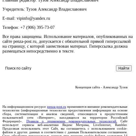
Главный редактор: Тузов Александр Владиславович
Учредитель: Тузов Александр Владиславович
E-mail: vipinfo@yandex.ru
Телефон: +7 (906) 395-73-07
Все права защищены. Использование материалов, опубликованных на
сайте penza-post.ru, допускается с обязательной прямой гиперссылкой
на страницу, с которой заимствован материал. Гиперссылка должна
размещаться непосредственно в тексте.
Концепция сайта - Александр Тузов
На информационном ресурсе
penza-post.ru
применяются внешние рекомендательные
технологии (информационные технологии предоставления информации на основе
сбора, систематизации и анализа сведений, относящихся к предпочтениям
пользователей сети «Интернет», находящихся на территории Российской
Федерации)».
Правила о применении рекомендательных технологий.
Сайт
использует сервисы веб-аналитики Яндекс Метрика, LiveInternet, Rambler.
Продолжая использовать этот Сайт, вы соглашаетесь с использованием cookie-
файлов и других данных в соответствии с данным Пользовательским соглашением.
Срок обработки персональных данных при помощи cookie-файлов составляет 14