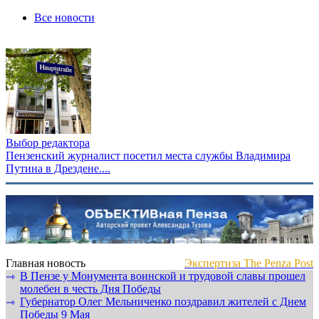
Все новости
Выбор редактора
Пензенский журналист посетил места службы Владимира
Путина в Дрездене....
Главная новость
Экспертиза The Penza Post
В Пензе у Монумента воинской и трудовой славы прошел
⇾
молебен в честь Дня Победы
Губернатор Олег Мельниченко поздравил жителей с Днем
⇾
Победы 9 Мая