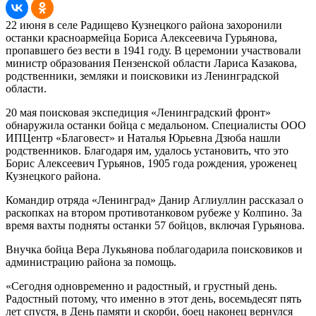
22 июня в селе Радищево Кузнецкого района захоронили
останки красноармейца Бориса Алексеевича Гурьянова,
пропавшего без вести в 1941 году. В церемонии участвовали
министр образования Пензенской области Лариса Казакова,
родственники, земляки и поисковики из Ленинградской
области.
20 мая поисковая экспедиция «Ленинградский фронт»
обнаружила останки бойца с медальоном. Специалисты ООО
ИПЦентр «Благовест» и Наталья Юрьевна Дзюба нашли
родственников. Благодаря им, удалось установить, что это
Борис Алексеевич Гурьянов, 1905 года рождения, уроженец
Кузнецкого района.
Командир отряда «Ленинград» Данир Аглиуллин рассказал о
раскопках на втором противотанковом рубеже у Колпино. За
время вахты подняты останки 57 бойцов, включая Гурьянова.
Внучка бойца Вера Лукьянова поблагодарила поисковиков и
администрацию района за помощь.
«Сегодня одновременно и радостный, и грустный день.
Радостный потому, что именно в этот день, восемьдесят пять
лет спустя, в День памяти и скорби, боец наконец вернулся