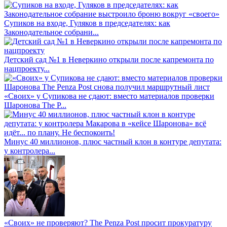
Супиков на входе, Гуляков в председателях: как
Законодательное собрани...
Детский сад №1 в Неверкино открыли после капремонта по
нацпроекту...
«Своих» у Супикова не сдают: вместо материалов проверки
Шаронова The P...
Минус 40 миллионов, плюс частный клон в контуре депутата:
у контролера...
«Своих» не проверяют? The Penza Post просит прокуратуру