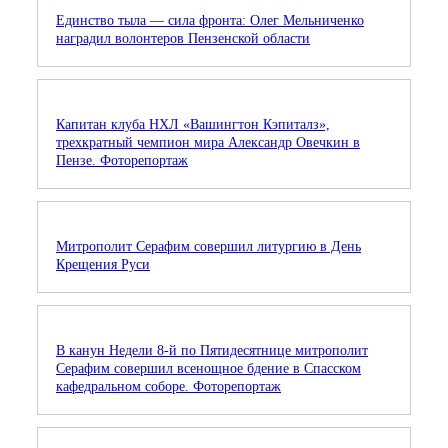
Единство тыла — сила фронта: Олег Мельниченко
наградил волонтеров Пензенской области
Капитан клуба НХЛ «Вашингтон Кэпиталз»,
трехкратный чемпион мира Александр Овечкин в
Пензе. Фоторепортаж
Митрополит Серафим совершил литургию в День
Крещения Руси
В канун Недели 8-й по Пятидесятнице митрополит
Серафим совершил всенощное бдение в Спасском
кафедральном соборе. Фоторепортаж