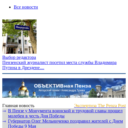
Все новости
Выбор редактора
Пензенский журналист посетил места службы Владимира
Путина в Дрездене....
Главная новость
Экспертиза The Penza Post
В Пензе у Монумента воинской и трудовой славы прошел
⇾
молебен в честь Дня Победы
Губернатор Олег Мельниченко поздравил жителей с Днем
⇾
Победы 9 Мая