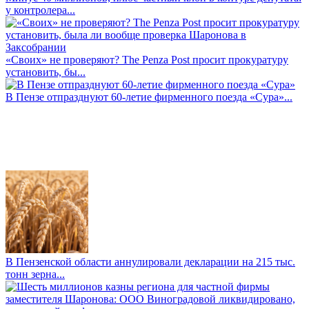
у контролера...
«Своих» не проверяют? The Penza Post просит прокуратуру
установить, бы...
В Пензе отпразднуют 60-летие фирменного поезда «Сура»...
В Пензенской области аннулировали декларации на 215 тыс.
тонн зерна...