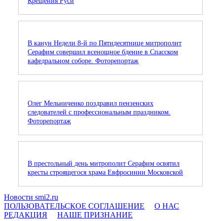
Крещения Руси
В канун Недели 8-й по Пятидесятнице митрополит
Серафим совершил всенощное бдение в Спасском
кафедральном соборе. Фоторепортаж
Олег Мельниченко поздравил пензенских
следователей с профессиональным праздником.
Фоторепортаж
В престольный день митрополит Серафим освятил
кресты строящегося храма Евфросинии Московской
Новости smi2.ru
ПОЛЬЗОВАТЕЛЬСКОЕ СОГЛАШЕНИЕ
О НАС
РЕДАКЦИЯ
НАШЕ ПРИЗНАНИЕ