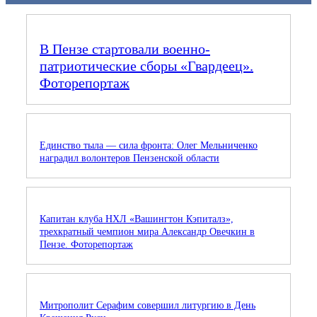
В Пензе стартовали военно-
патриотические сборы «Гвардеец».
Фоторепортаж
Единство тыла — сила фронта: Олег Мельниченко
наградил волонтеров Пензенской области
Капитан клуба НХЛ «Вашингтон Кэпиталз»,
трехкратный чемпион мира Александр Овечкин в
Пензе. Фоторепортаж
Митрополит Серафим совершил литургию в День