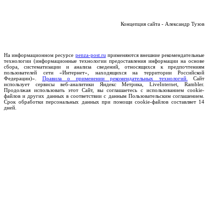
Концепция сайта - Александр Тузов
На информационном ресурсе
penza-post.ru
применяются внешние рекомендательные
технологии (информационные технологии предоставления информации на основе
сбора, систематизации и анализа сведений, относящихся к предпочтениям
пользователей сети «Интернет», находящихся на территории Российской
Федерации)».
Правила о применении рекомендательных технологий.
Сайт
использует сервисы веб-аналитики Яндекс Метрика, LiveInternet, Rambler.
Продолжая использовать этот Сайт, вы соглашаетесь с использованием cookie-
файлов и других данных в соответствии с данным Пользовательским соглашением.
Срок обработки персональных данных при помощи cookie-файлов составляет 14
дней.