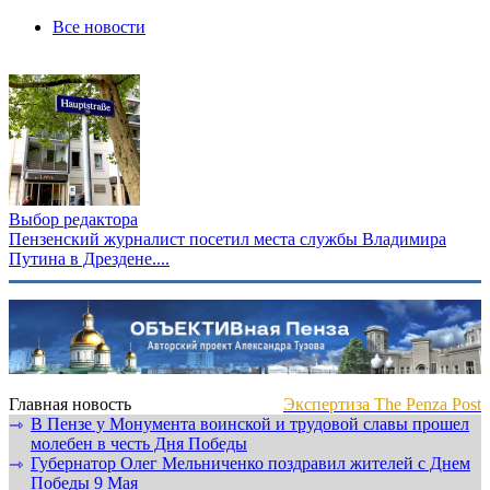
Все новости
Выбор редактора
Пензенский журналист посетил места службы Владимира
Путина в Дрездене....
Главная новость
Экспертиза The Penza Post
В Пензе у Монумента воинской и трудовой славы прошел
⇾
молебен в честь Дня Победы
Губернатор Олег Мельниченко поздравил жителей с Днем
⇾
Победы 9 Мая