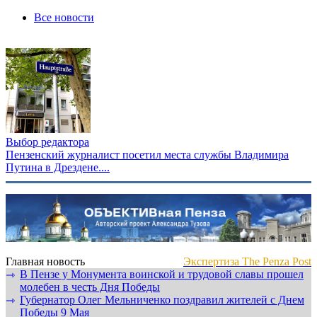
Все новости
Выбор редактора
Пензенский журналист посетил места службы Владимира
Путина в Дрездене....
Главная новость
Экспертиза The Penza Post
В Пензе у Монумента воинской и трудовой славы прошел
⇾
молебен в честь Дня Победы
Губернатор Олег Мельниченко поздравил жителей с Днем
⇾
Победы 9 Мая