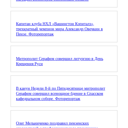
Капитан клуба НХЛ «Вашингтон Кэпиталз»,
трехкратный чемпион мира Александр Овечкин в
Пензе. Фоторепортаж
Митрополит Серафим совершил литургию в День
Крещения Руси
В канун Недели 8-й по Пятидесятнице митрополит
Серафим совершил всенощное бдение в Спасском
кафедральном соборе. Фоторепортаж
Олег Мельниченко поздравил пензенских