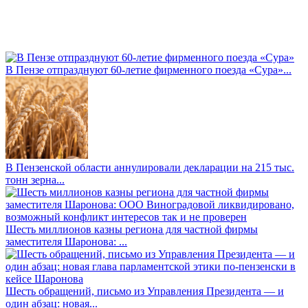
В Пензе отпразднуют 60-летие фирменного поезда «Сура»...
В Пензенской области аннулировали декларации на 215 тыс.
тонн зерна...
Шесть миллионов казны региона для частной фирмы
заместителя Шаронова: ...
Шесть обращений, письмо из Управления Президента — и
один абзац: новая...