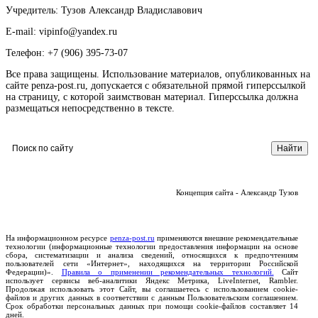
Учредитель: Тузов Александр Владиславович
E-mail: vipinfo@yandex.ru
Телефон: +7 (906) 395-73-07
Все права защищены. Использование материалов, опубликованных на
сайте penza-post.ru, допускается с обязательной прямой гиперссылкой
на страницу, с которой заимствован материал. Гиперссылка должна
размещаться непосредственно в тексте.
Концепция сайта - Александр Тузов
На информационном ресурсе
penza-post.ru
применяются внешние рекомендательные
технологии (информационные технологии предоставления информации на основе
сбора, систематизации и анализа сведений, относящихся к предпочтениям
пользователей сети «Интернет», находящихся на территории Российской
Федерации)».
Правила о применении рекомендательных технологий.
Сайт
использует сервисы веб-аналитики Яндекс Метрика, LiveInternet, Rambler.
Продолжая использовать этот Сайт, вы соглашаетесь с использованием cookie-
файлов и других данных в соответствии с данным Пользовательским соглашением.
Срок обработки персональных данных при помощи cookie-файлов составляет 14
дней.