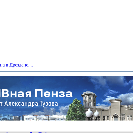
 в Дрездене....