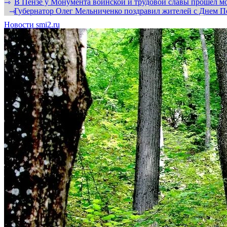
В Пензе у Монумента воинской и трудовой славы прошел мо
⇾
Губернатор Олег Мельниченко поздравил жителей с Днем П
⇾
Новости smi2.ru