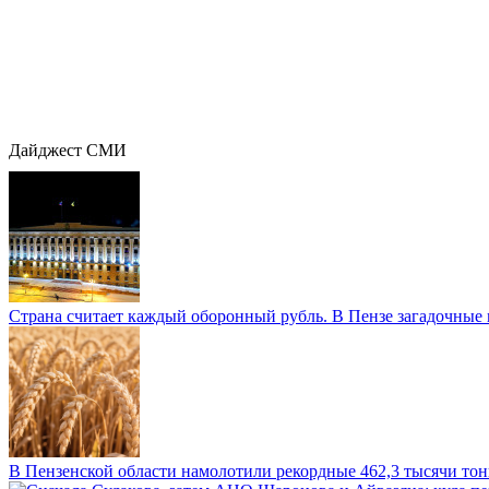
Дайджест СМИ
Страна считает каждый оборонный рубль. В Пензе загадочные 
В Пензенской области намолотили рекордные 462,3 тысячи тонн