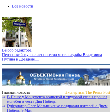
Все новости
Выбор редактора
Пензенский журналист посетил места службы Владимира
Путина в Дрездене....
Главная новость
Экспертиза The Penza Post
В Пензе у Монумента воинской и трудовой славы прошел
⇾
молебен в честь Дня Победы
Губернатор Олег Мельниченко поздравил жителей с Днем
⇾
Победы 9 Мая