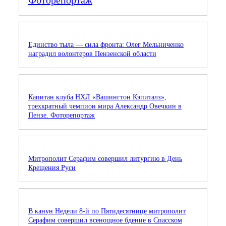
Фоторепортаж
Единство тыла — сила фронта: Олег Мельниченко
наградил волонтеров Пензенской области
Капитан клуба НХЛ «Вашингтон Кэпиталз»,
трехкратный чемпион мира Александр Овечкин в
Пензе. Фоторепортаж
Митрополит Серафим совершил литургию в День
Крещения Руси
В канун Недели 8-й по Пятидесятнице митрополит
Серафим совершил всенощное бдение в Спасском