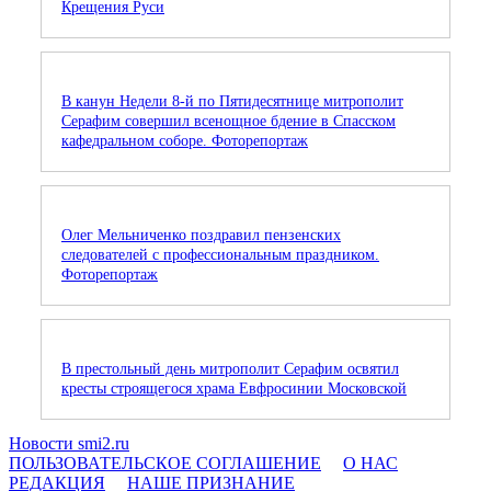
Крещения Руси
В канун Недели 8-й по Пятидесятнице митрополит
Серафим совершил всенощное бдение в Спасском
кафедральном соборе. Фоторепортаж
Олег Мельниченко поздравил пензенских
следователей с профессиональным праздником.
Фоторепортаж
В престольный день митрополит Серафим освятил
кресты строящегося храма Евфросинии Московской
Новости smi2.ru
ПОЛЬЗОВАТЕЛЬСКОЕ СОГЛАШЕНИЕ
О НАС
РЕДАКЦИЯ
НАШЕ ПРИЗНАНИЕ