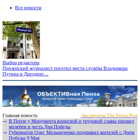
Все новости
Выбор редактора
Пензенский журналист посетил места службы Владимира
Путина в Дрездене....
Главная новость
Экспертиза The Penza Post
В Пензе у Монумента воинской и трудовой славы прошел
⇾
молебен в честь Дня Победы
Губернатор Олег Мельниченко поздравил жителей с Днем
⇾
Победы 9 Мая