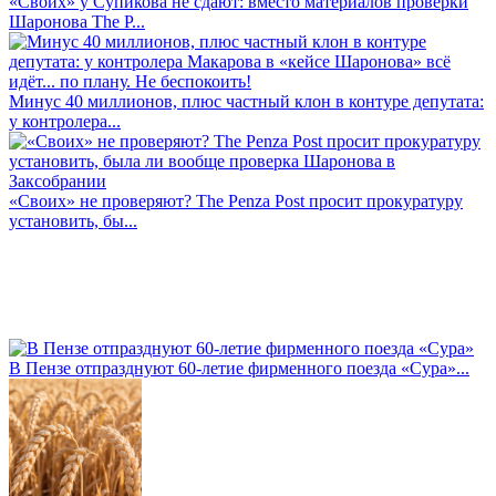
«Своих» у Супикова не сдают: вместо материалов проверки
Шаронова The P...
Минус 40 миллионов, плюс частный клон в контуре депутата:
у контролера...
«Своих» не проверяют? The Penza Post просит прокуратуру
установить, бы...
В Пензе отпразднуют 60-летие фирменного поезда «Сура»...