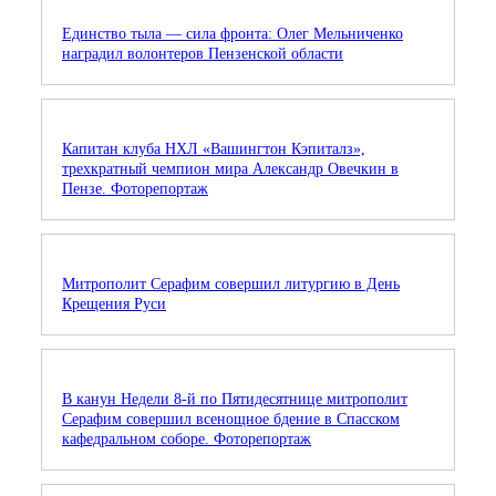
Единство тыла — сила фронта: Олег Мельниченко
наградил волонтеров Пензенской области
Капитан клуба НХЛ «Вашингтон Кэпиталз»,
трехкратный чемпион мира Александр Овечкин в
Пензе. Фоторепортаж
Митрополит Серафим совершил литургию в День
Крещения Руси
В канун Недели 8-й по Пятидесятнице митрополит
Серафим совершил всенощное бдение в Спасском
кафедральном соборе. Фоторепортаж