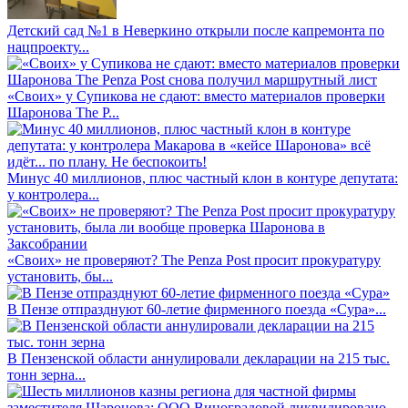
Детский сад №1 в Неверкино открыли после капремонта по
нацпроекту...
«Своих» у Супикова не сдают: вместо материалов проверки
Шаронова The P...
Минус 40 миллионов, плюс частный клон в контуре депутата:
у контролера...
«Своих» не проверяют? The Penza Post просит прокуратуру
установить, бы...
В Пензе отпразднуют 60-летие фирменного поезда «Сура»...
В Пензенской области аннулировали декларации на 215 тыс.
тонн зерна...