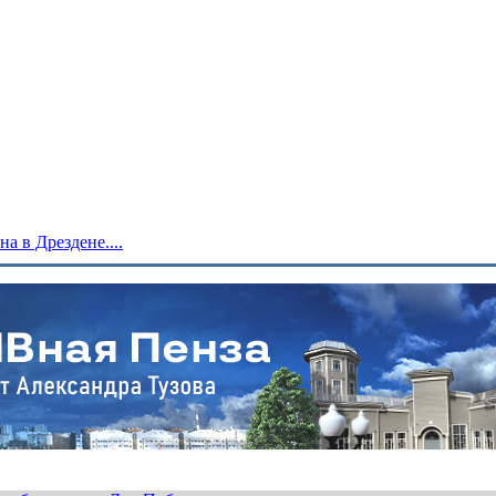
 в Дрездене....