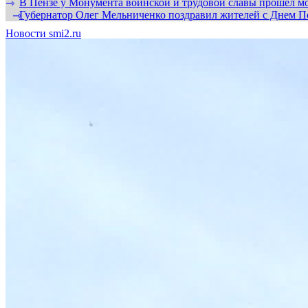
В Пензе у Монумента воинской и трудовой славы прошел мо
⇾
Губернатор Олег Мельниченко поздравил жителей с Днем П
⇾
Новости smi2.ru