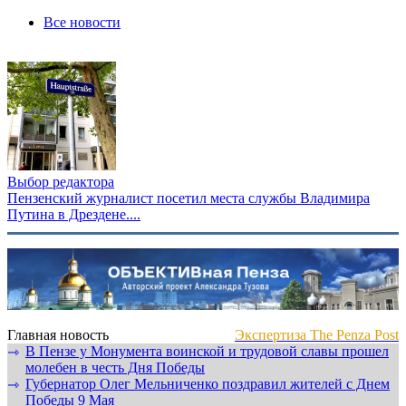
Все новости
Выбор редактора
Пензенский журналист посетил места службы Владимира
Путина в Дрездене....
Главная новость
Экспертиза The Penza Post
В Пензе у Монумента воинской и трудовой славы прошел
⇾
молебен в честь Дня Победы
Губернатор Олег Мельниченко поздравил жителей с Днем
⇾
Победы 9 Мая