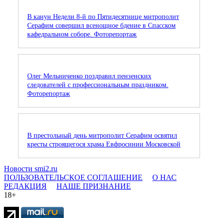
В канун Недели 8-й по Пятидесятнице митрополит
Серафим совершил всенощное бдение в Спасском
кафедральном соборе. Фоторепортаж
Олег Мельниченко поздравил пензенских
следователей с профессиональным праздником.
Фоторепортаж
В престольный день митрополит Серафим освятил
кресты строящегося храма Евфросинии Московской
Новости smi2.ru
ПОЛЬЗОВАТЕЛЬСКОЕ СОГЛАШЕНИЕ
О НАС
РЕДАКЦИЯ
НАШЕ ПРИЗНАНИЕ
18+