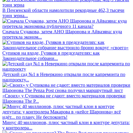
В Пензенской области намолотили рекордные 462,3 тысячи
тонн зерна...
Сначала Судакова, затем АНО Шаронова и Айвазяна: куда
перетекла эконом...
Супиков на входе, Гуляков в председателях: как
Законодательное собрани...
Детский сад №1 в Неверкино открыли после капремонта по
нацпроекту...
«Своих» у Супикова не сдают: вместо материалов проверки
Шаронова The P...
Минус 40 миллионов, плюс частный клон в контуре депутата:
у контролера...