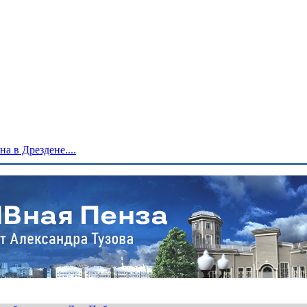
 в Дрездене....