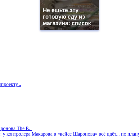
Не ешьте эту
готовую еду из
магазина: список
проекту...
онова The P...