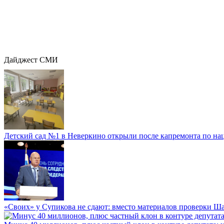
Дайджест СМИ
Детский сад №1 в Неверкино открыли после капремонта по нац
«Своих» у Супикова не сдают: вместо материалов проверки Шар