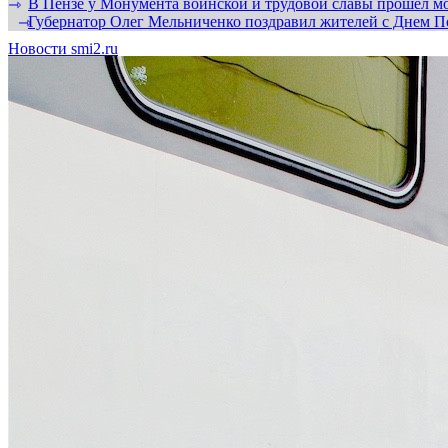
В Пензе у Монумента воинской и трудовой славы прошел мо
⇾
Губернатор Олег Мельниченко поздравил жителей с Днем П
⇾
Новости smi2.ru