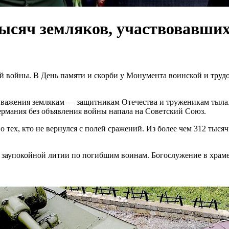
тысяч земляков, участвовавши
 войны. В День памяти и скорби у Монумента воинской и трудо
важения землякам — защитникам Отечества и труженикам тыла. Э
Германия без объявления войны напала на Советский Союз.
о тех, кто не вернулся с полей сражений. Из более чем 312 тыс
в заупокойной литии по погибшим воинам. Богослужение в храм