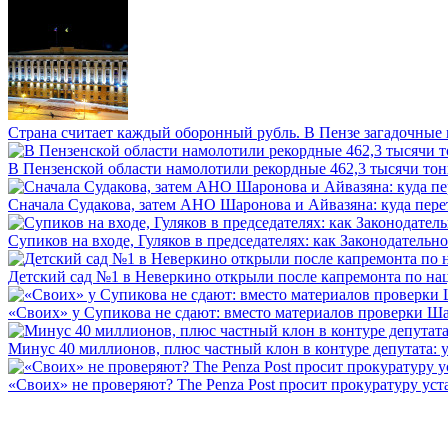
Страна считает каждый оборонный рубль. В Пензе загадочные 
В Пензенской области намолотили рекордные 462,3 тысячи тонн
Сначала Судакова, затем АНО Шаронова и Айвазяна: куда перет
Супиков на входе, Гуляков в председателях: как Законодательно
Детский сад №1 в Неверкино открыли после капремонта по нац
«Своих» у Супикова не сдают: вместо материалов проверки Шар
Минус 40 миллионов, плюс частный клон в контуре депутата: у 
«Своих» не проверяют? The Penza Post просит прокуратуру уста