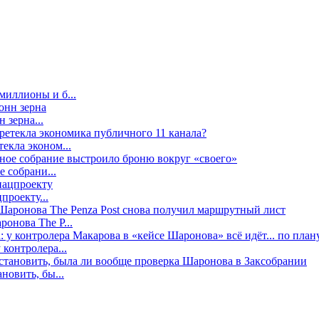
миллионы и б...
 зерна...
екла эконом...
е собрани...
проекту...
онова The P...
контролера...
новить, бы...