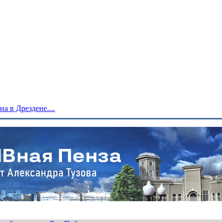
 в Дрездене....