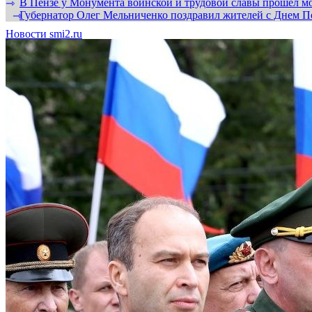
В Пензе у Монумента воинской и трудовой славы прошел мо
⇾
Губернатор Олег Мельниченко поздравил жителей с Днем П
⇾
Новости smi2.ru