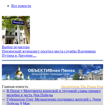
Все новости
Выбор редактора
Пензенский журналист посетил места службы Владимира
Путина в Дрездене....
Главная новость
Экспертиза The Penza Post
В Пензе у Монумента воинской и трудовой славы прошел
⇾
молебен в честь Дня Победы
Губернатор Олег Мельниченко поздравил жителей с Днем
⇾
Победы 9 Мая