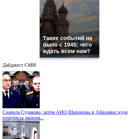
Таких событий не
было с 1945: чего
ждать всем нам?
Дайджест СМИ
Сначала Судакова, затем АНО Шаронова и Айвазяна: куда
перетекла эконом...