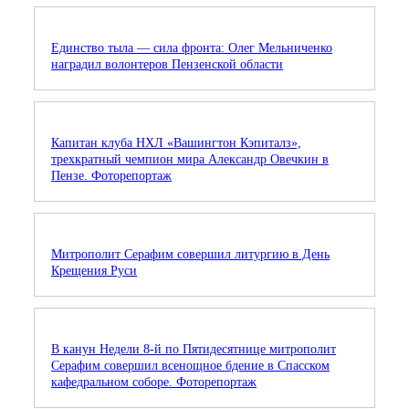
Единство тыла — сила фронта: Олег Мельниченко
наградил волонтеров Пензенской области
Капитан клуба НХЛ «Вашингтон Кэпиталз»,
трехкратный чемпион мира Александр Овечкин в
Пензе. Фоторепортаж
Митрополит Серафим совершил литургию в День
Крещения Руси
В канун Недели 8-й по Пятидесятнице митрополит
Серафим совершил всенощное бдение в Спасском
кафедральном соборе. Фоторепортаж