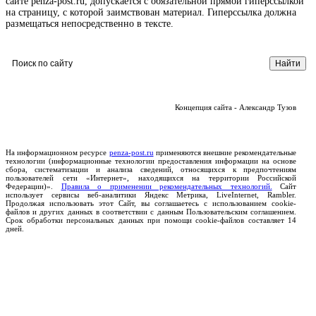
сайте penza-post.ru, допускается с обязательной прямой гиперссылкой
на страницу, с которой заимствован материал. Гиперссылка должна
размещаться непосредственно в тексте.
Концепция сайта - Александр Тузов
На информационном ресурсе
penza-post.ru
применяются внешние рекомендательные
технологии (информационные технологии предоставления информации на основе
сбора, систематизации и анализа сведений, относящихся к предпочтениям
пользователей сети «Интернет», находящихся на территории Российской
Федерации)».
Правила о применении рекомендательных технологий.
Сайт
использует сервисы веб-аналитики Яндекс Метрика, LiveInternet, Rambler.
Продолжая использовать этот Сайт, вы соглашаетесь с использованием cookie-
файлов и других данных в соответствии с данным Пользовательским соглашением.
Срок обработки персональных данных при помощи cookie-файлов составляет 14
дней.