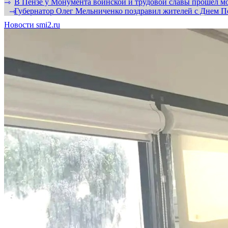
В Пензе у Монумента воинской и трудовой славы прошел мо
⇾
Губернатор Олег Мельниченко поздравил жителей с Днем П
⇾
Новости smi2.ru