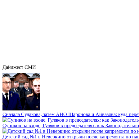
Дайджест СМИ
Сначала Судакова, затем АНО Шаронова и Айвазяна: куда перет
Супиков на входе, Гуляков в председателях: как Законодательно
Детский сад №1 в Неверкино открыли после капремонта по нац