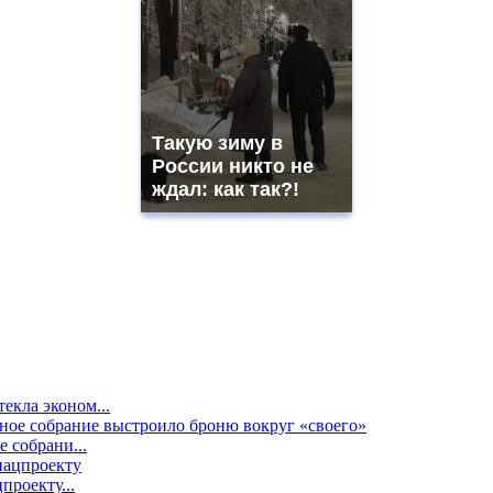
Такую зиму в
России никто не
ждал: как так?!
екла эконом...
е собрани...
проекту...