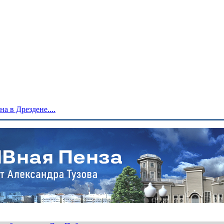
 в Дрездене....