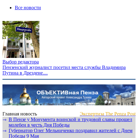
Все новости
Выбор редактора
Пензенский журналист посетил места службы Владимира
Путина в Дрездене....
Главная новость
Экспертиза The Penza Post
В Пензе у Монумента воинской и трудовой славы прошел
⇾
молебен в честь Дня Победы
Губернатор Олег Мельниченко поздравил жителей с Днем
⇾
Победы 9 Мая