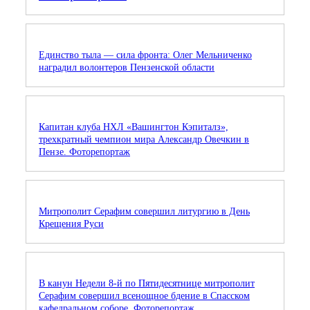
Единство тыла — сила фронта: Олег Мельниченко
наградил волонтеров Пензенской области
Капитан клуба НХЛ «Вашингтон Кэпиталз»,
трехкратный чемпион мира Александр Овечкин в
Пензе. Фоторепортаж
Митрополит Серафим совершил литургию в День
Крещения Руси
В канун Недели 8-й по Пятидесятнице митрополит
Серафим совершил всенощное бдение в Спасском
кафедральном соборе. Фоторепортаж