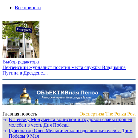
Все новости
Выбор редактора
Пензенский журналист посетил места службы Владимира
Путина в Дрездене....
Главная новость
Экспертиза The Penza Post
В Пензе у Монумента воинской и трудовой славы прошел
⇾
молебен в честь Дня Победы
Губернатор Олег Мельниченко поздравил жителей с Днем
⇾
Победы 9 Мая