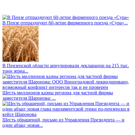
В Пензе отпразднуют 60-летие фирменного поезда «Сура»...
В Пензенской области аннулировали декларации на 215 тыс.
тонн зерна...
Шесть миллионов казны региона для частной фирмы
заместителя Шаронова: ...
Шесть обращений, письмо из Управления Президента — и
один абзац: новая...