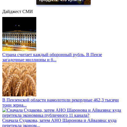
Дайджест СМИ
Страна считает каждый оборонный рубль. В Пензе
загадочные миллионы и б...
В Пензенской области намолотили рекордные 462,3 тысячи
тонн зерна...
Сначала Судакова, затем АНО Шаронова и Айвазяна: куда
перетекла эконом...