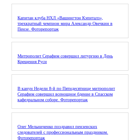
Капитан клуба НХЛ «Вашингтон Кэпиталз»,
трехкратный чемпион мира Александр Овечкин в
Пензе. Фоторепортаж
Митрополит Серафим совершил литургию в День
Крещения Руси
В канун Недели 8-й по Пятидесятнице митрополит
Серафим совершил всенощное бдение в Спасском
кафедральном соборе. Фоторепортаж
Олег Мельниченко поздравил пензенских
следователей с профессиональным праздником.
Фоторепортаж