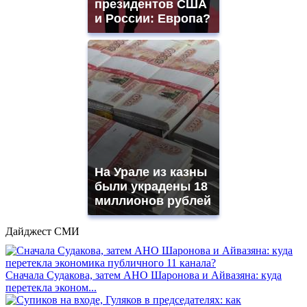
президентов США
и России: Европа?
На Урале из казны
были украдены 18
миллионов рублей
Дайджест СМИ
Сначала Судакова, затем АНО Шаронова и Айвазяна: куда
перетекла эконом...