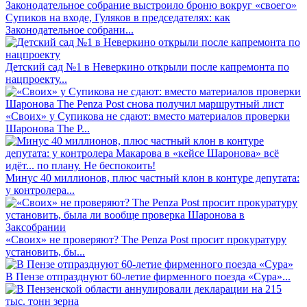
Супиков на входе, Гуляков в председателях: как
Законодательное собрани...
Детский сад №1 в Неверкино открыли после капремонта по
нацпроекту...
«Своих» у Супикова не сдают: вместо материалов проверки
Шаронова The P...
Минус 40 миллионов, плюс частный клон в контуре депутата:
у контролера...
«Своих» не проверяют? The Penza Post просит прокуратуру
установить, бы...
В Пензе отпразднуют 60-летие фирменного поезда «Сура»...