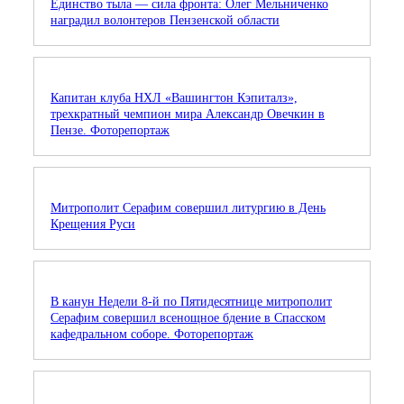
Единство тыла — сила фронта: Олег Мельниченко
наградил волонтеров Пензенской области
Капитан клуба НХЛ «Вашингтон Кэпиталз»,
трехкратный чемпион мира Александр Овечкин в
Пензе. Фоторепортаж
Митрополит Серафим совершил литургию в День
Крещения Руси
В канун Недели 8-й по Пятидесятнице митрополит
Серафим совершил всенощное бдение в Спасском
кафедральном соборе. Фоторепортаж