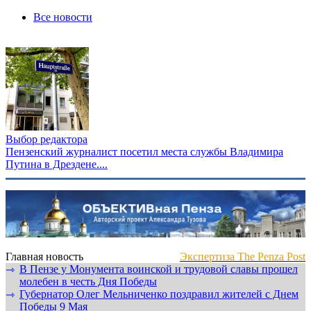
Все новости
Выбор редактора
Пензенский журналист посетил места службы Владимира
Путина в Дрездене....
Главная новость
Экспертиза The Penza Post
В Пензе у Монумента воинской и трудовой славы прошел
⇾
молебен в честь Дня Победы
Губернатор Олег Мельниченко поздравил жителей с Днем
⇾
Победы 9 Мая