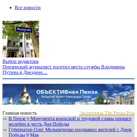
Все новости
Выбор редактора
Пензенский журналист посетил места службы Владимира
Путина в Дрездене....
Главная новость
Экспертиза The Penza Post
В Пензе у Монумента воинской и трудовой славы прошел
⇾
молебен в честь Дня Победы
Губернатор Олег Мельниченко поздравил жителей с Днем
⇾
Победы 9 Мая