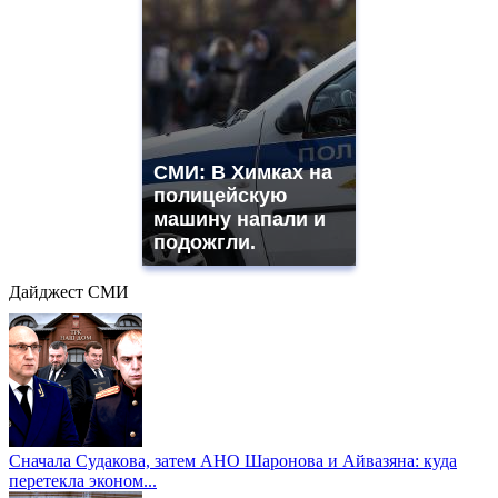
СМИ: В Химках на
полицейскую
машину напали и
подожгли.
Дайджест СМИ
Сначала Судакова, затем АНО Шаронова и Айвазяна: куда
перетекла эконом...