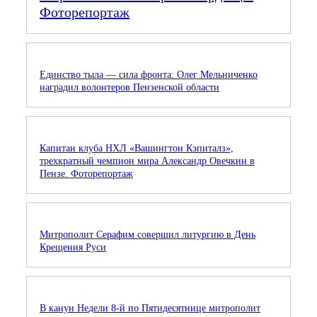
Фоторепортаж
Единство тыла — сила фронта: Олег Мельниченко
наградил волонтеров Пензенской области
Капитан клуба НХЛ «Вашингтон Кэпиталз»,
трехкратный чемпион мира Александр Овечкин в
Пензе. Фоторепортаж
Митрополит Серафим совершил литургию в День
Крещения Руси
В канун Недели 8-й по Пятидесятнице митрополит