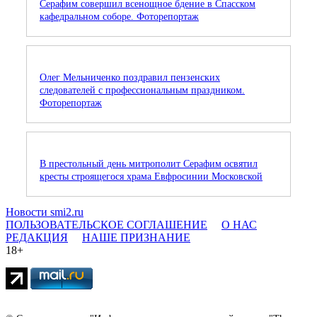
Серафим совершил всенощное бдение в Спасском
кафедральном соборе. Фоторепортаж
Олег Мельниченко поздравил пензенских
следователей с профессиональным праздником.
Фоторепортаж
В престольный день митрополит Серафим освятил
кресты строящегося храма Евфросинии Московской
Новости smi2.ru
ПОЛЬЗОВАТЕЛЬСКОЕ СОГЛАШЕНИЕ
О НАС
РЕДАКЦИЯ
НАШЕ ПРИЗНАНИЕ
18+