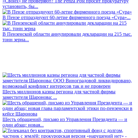
«Своих» не проверяют? The Penza Post просит прокуратуру
установить, бы...
В Пензе отпразднуют 60-летие фирменного поезда «Сура»...
В Пензенской области аннулировали декларации на 215 тыс.
тонн зерна...
Шесть миллионов казны региона для частной фирмы
заместителя Шаронова: ...
Шесть обращений, письмо из Управления Президента — и
один абзац: новая...