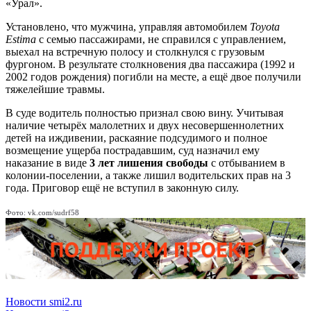
«Урал».
Установлено, что мужчина, управляя автомобилем
Toyota
Estima
с семью пассажирами, не справился с управлением,
выехал на встречную полосу и столкнулся с грузовым
фургоном. В результате столкновения два пассажира (1992 и
2002 годов рождения) погибли на месте, а ещё двое получили
тяжелейшие травмы.
В суде водитель полностью признал свою вину. Учитывая
наличие четырёх малолетних и двух несовершеннолетних
детей на иждивении, раскаяние подсудимого и полное
возмещение ущерба пострадавшим, суд назначил ему
наказание в виде
3 лет лишения свободы
с отбыванием в
колонии-поселении, а также лишил водительских прав на 3
года. Приговор ещё не вступил в законную силу.
Фото: vk.com/sudrf58
Новости smi2.ru