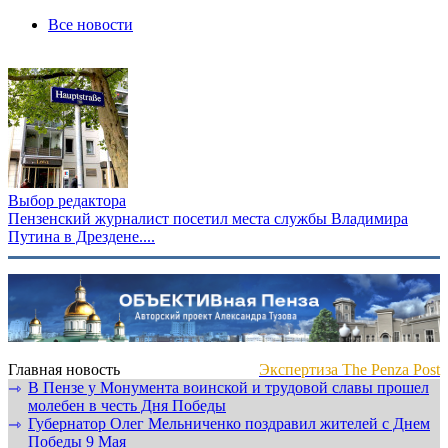
Все новости
Выбор редактора
Пензенский журналист посетил места службы Владимира
Путина в Дрездене....
Главная новость
Экспертиза The Penza Post
В Пензе у Монумента воинской и трудовой славы прошел
⇾
молебен в честь Дня Победы
Губернатор Олег Мельниченко поздравил жителей с Днем
⇾
Победы 9 Мая