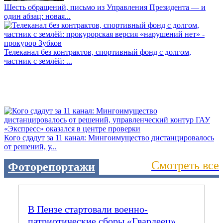
Шесть обращений, письмо из Управления Президента — и
один абзац: новая...
Телеканал без контрактов, спортивный фонд с долгом,
частник с землёй: ...
Кого сдадут за 11 канал: Мингоимущество дистанцировалось
от решений, у...
Смотреть все
Фоторепортажи
В Пензе стартовали военно-
патриотические сборы «Гвардеец».