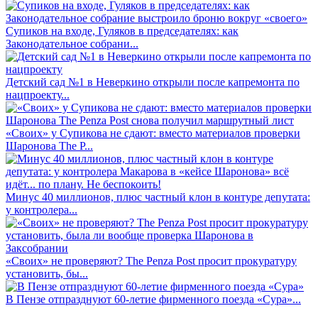
Супиков на входе, Гуляков в председателях: как
Законодательное собрани...
Детский сад №1 в Неверкино открыли после капремонта по
нацпроекту...
«Своих» у Супикова не сдают: вместо материалов проверки
Шаронова The P...
Минус 40 миллионов, плюс частный клон в контуре депутата:
у контролера...
«Своих» не проверяют? The Penza Post просит прокуратуру
установить, бы...
В Пензе отпразднуют 60-летие фирменного поезда «Сура»...