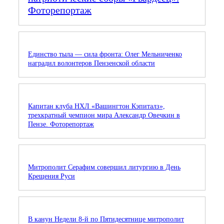
Фоторепортаж
Единство тыла — сила фронта: Олег Мельниченко
наградил волонтеров Пензенской области
Капитан клуба НХЛ «Вашингтон Кэпиталз»,
трехкратный чемпион мира Александр Овечкин в
Пензе. Фоторепортаж
Митрополит Серафим совершил литургию в День
Крещения Руси
В канун Недели 8-й по Пятидесятнице митрополит