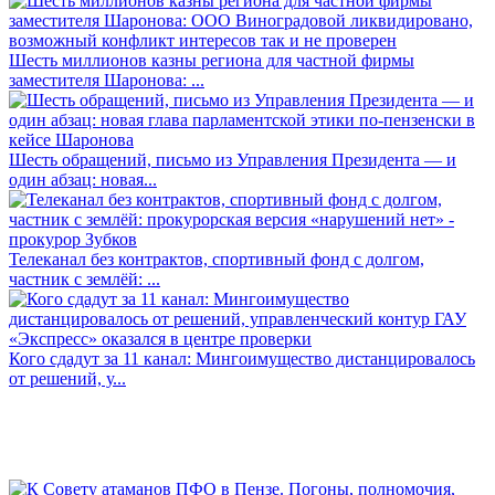
Шесть миллионов казны региона для частной фирмы
заместителя Шаронова: ...
Шесть обращений, письмо из Управления Президента — и
один абзац: новая...
Телеканал без контрактов, спортивный фонд с долгом,
частник с землёй: ...
Кого сдадут за 11 канал: Мингоимущество дистанцировалось
от решений, у...