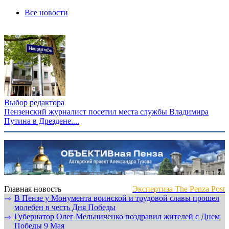
Все новости
Выбор редактора
Пензенский журналист посетил места службы Владимира
Путина в Дрездене....
Главная новость
Экспертиза The Penza Post
В Пензе у Монумента воинской и трудовой славы прошел
⇾
молебен в честь Дня Победы
Губернатор Олег Мельниченко поздравил жителей с Днем
⇾
Победы 9 Мая