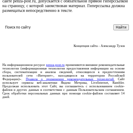
сайте penza-post.ru, допускается с обязательной прямой гиперссылкой
на страницу, с которой заимствован материал. Гиперссылка должна
размещаться непосредственно в тексте.
Концепция сайта - Александр Тузов
На информационном ресурсе
penza-post.ru
применяются внешние рекомендательные
технологии (информационные технологии предоставления информации на основе
сбора, систематизации и анализа сведений, относящихся к предпочтениям
пользователей сети «Интернет», находящихся на территории Российской
Федерации)».
Правила о применении рекомендательных технологий.
Сайт
использует сервисы веб-аналитики Яндекс Метрика, LiveInternet, Rambler.
Продолжая использовать этот Сайт, вы соглашаетесь с использованием cookie-
файлов и других данных в соответствии с данным Пользовательским соглашением.
Срок обработки персональных данных при помощи cookie-файлов составляет 14
дней.