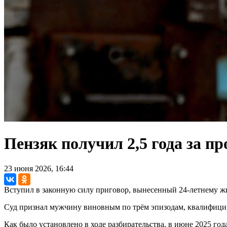
Пензяк получил 2,5 года за п
23 июня 2026, 16:44
Вступил в законную силу приговор, вынесенный 24-летнему ж
Суд признал мужчину виновным по трём эпизодам, квалифициров
Как было установлено в ходе разбирательства, в июне 2025 го