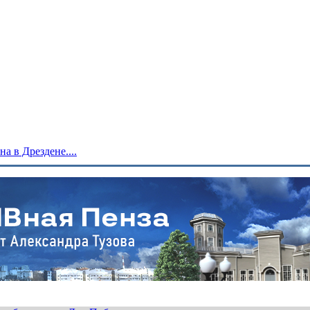
 в Дрездене....