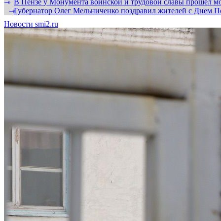
В Пензе у Монумента воинской и трудовой славы прошел мо
⇾
Губернатор Олег Мельниченко поздравил жителей с Днем П
⇾
Новости smi2.ru