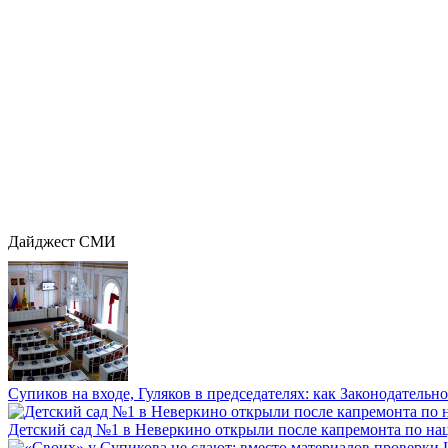
Дайджест СМИ
Супиков на входе, Гуляков в председателях: как Законодательно
Детский сад №1 в Неверкино открыли после капремонта по нац