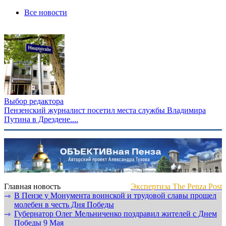
Все новости
Выбор редактора
Пензенский журналист посетил места службы Владимира
Путина в Дрездене....
Главная новость
Экспертиза The Penza Post
В Пензе у Монумента воинской и трудовой славы прошел
⇾
молебен в честь Дня Победы
Губернатор Олег Мельниченко поздравил жителей с Днем
⇾
Победы 9 Мая