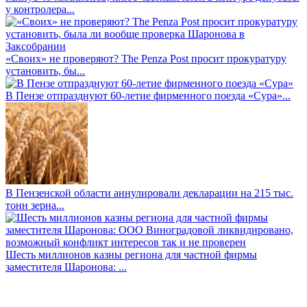
у контролера...
«Своих» не проверяют? The Penza Post просит прокуратуру
установить, бы...
В Пензе отпразднуют 60-летие фирменного поезда «Сура»...
В Пензенской области аннулировали декларации на 215 тыс.
тонн зерна...
Шесть миллионов казны региона для частной фирмы
заместителя Шаронова: ...