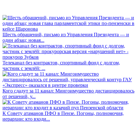
Шесть обращений, письмо из Управления Президента — и
один абзац: новая...
Телеканал без контрактов, спортивный фонд с долгом,
частник с землёй: ...
Кого сдадут за 11 канал: Мингоимущество дистанцировалось
от решений, у...
К Совету атаманов ПФО в Пензе. Погоны, полномочия,
иерархии: кто входи...