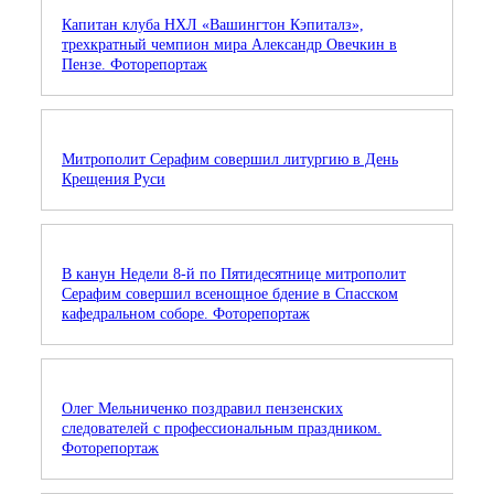
Капитан клуба НХЛ «Вашингтон Кэпиталз»,
трехкратный чемпион мира Александр Овечкин в
Пензе. Фоторепортаж
Митрополит Серафим совершил литургию в День
Крещения Руси
В канун Недели 8-й по Пятидесятнице митрополит
Серафим совершил всенощное бдение в Спасском
кафедральном соборе. Фоторепортаж
Олег Мельниченко поздравил пензенских
следователей с профессиональным праздником.
Фоторепортаж